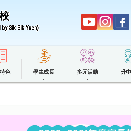
校
by Sik Sik Yuen)
特色
學生成長
多元活動
升