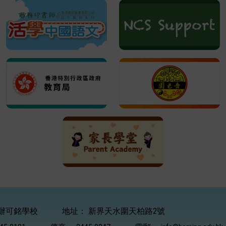
辦可銘學校
地址：
新界天水圍天柏路2號