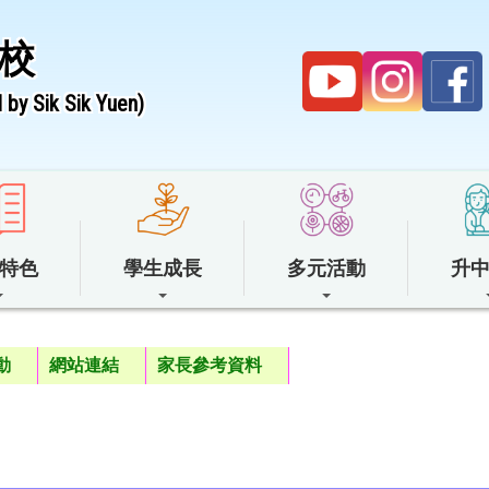
校
by Sik Sik Yuen)
特色
學生成長
多元活動
升
動
網站連結
家長參考資料