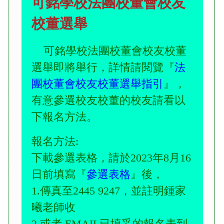
可銘學校法團校董會校友
校董選舉
可銘學校法團校董會校友校董
選舉即將舉行，詳情請閱覽『
法
團校董會校友校董選舉指引
』，
有意參選校友校董的校友請看以
下報名方法。
報名方法
:
下載參選表格，請於
2023
年
8
月
16
日前填寫『
參選表格
』後，
1.
傳真至
2445 9247
，並註明鍾家
曦老師收
2.
或者
EMAIL
已填妥的報名表到