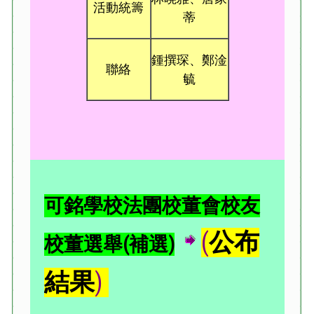
活動統籌
蒂
鍾撰琛、鄭淦
聯絡
毓
可銘學校法團校董會校友
(
公布
校董選舉(補選)
結果
)