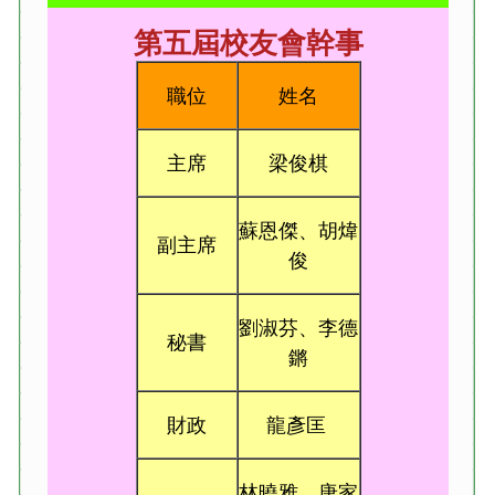
第五屆校友會幹事
職位
姓名
主席
梁俊棋
蘇恩傑、胡煒
副主席
俊
劉淑芬、李德
秘書
鏘
財政
龍彥匡
林曉雅、唐家