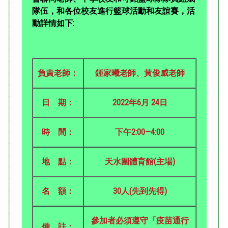
隊伍，和各位校友進行籃球活動和友誼賽，活
動詳情如下:
負責老師：
鍾家曦老師、黃俊威老師
日 期：
2022年6月 24日
時 間：
下午2:00—4:00
地 點：
天水圍體育館(主場)
名 額：
30人(先到先得)
參加者必須遵守「疫苗通行
備 註：