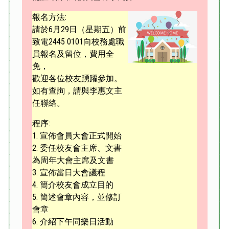
報名方法:
請於6月29日（星期五）前
致電2445 0101向校務處職
員報名及留位，費用全
免，
歡迎各位校友踴躍參加。
如有查詢，請與李惠文主
任聯絡。
程序:
1. 宣佈會員大會正式開始
2. 委任校友會主席、文書
為周年大會主席及文書
3. 宣佈當日大會議程
4. 簡介校友會成立目的
5. 簡述會章內容，並修訂
會章
6. 介紹下午同樂日活動