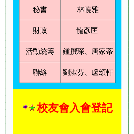
秘書
林曉雅
財政
龍彥匡
活動統籌
鍾撰琛、唐家蒂
聯絡
劉淑芬、盧頌軒
校友會入會登記