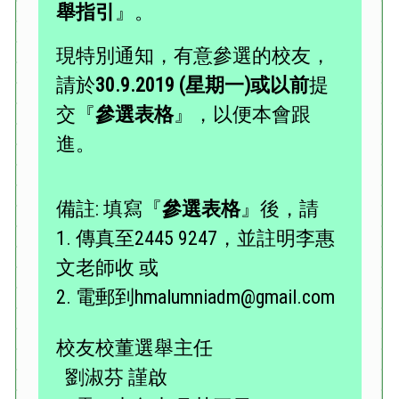
舉指引
』。
現特別通知，有意參選的校友，
請於
30.9.2019 (星期一)或以前
提
交『
參選表格
』，以便本會跟
進。
備註: 填寫『
參選表格
』後，請
1. 傳真至2445 9247，並註明李惠
文老師收 或
2. 電郵到hmalumniadm@gmail.com
校友校董選舉主任
劉淑芬 謹啟