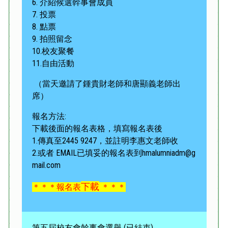
6. 介紹候選幹事會成員
7. 投票
8. 點票
9. 拍照留念
10.校友聚餐
11.自由活動
（當天邀請了鍾貴財老師和唐顯義老師出
席）
報名方法:
下載後面的報名表格，填寫報名表後
1.傳真至2445 9247，並註明李惠文老師收
2.或者
EMAIL已填妥的報名表到hmalumniadm@g
mail.com
下載
＊＊＊報名表
＊＊＊
第五屆校友會幹事會選舉 (已結束)