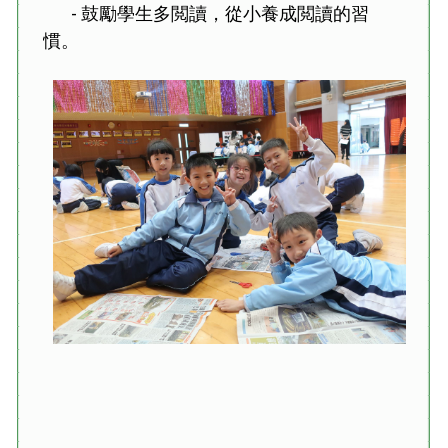
- 鼓勵學生多閲讀，從小養成閲讀的習
慣。