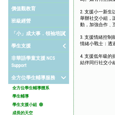
價值觀教育
2.
支援小一新生
舉辦社交小組，
班級經營
動，加強合作﹑
「小」成大事．領袖培訓
3.
支援情緒控制
情緒小戰士：透
學生支援
4.
支援低年級的
非華語學童支援 NCS
結伴同行社交小
Support
全方位學生輔導服務
全方位學生輔導體系
學生輔導
學生支援小組
成長的天空