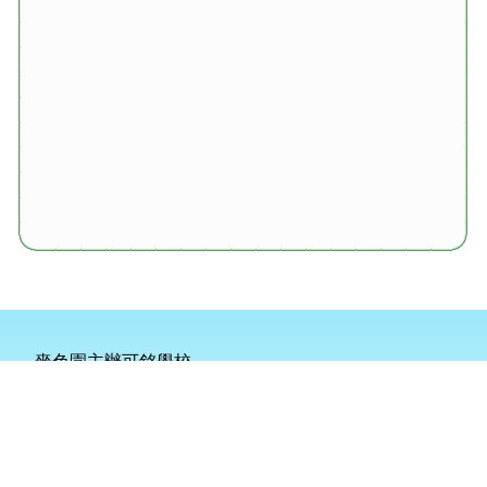
嗇色園主辦可銘學校
地址：
新界天水圍天柏路2號
電話：
2445 0101
傳真：
2445 9247
電郵：
info@homing.edu.hk