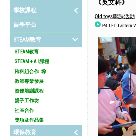
《英文科》
學校課程
Old toys聯課活動
自學平台
P4 LED Lantern V
STEAM教育
STEAM教育
STEAM + A.I.課程
跨科組合作
教師專業發展
資優培訓課程
親子工作坊
社區合作
獎項及作品集
環保教育