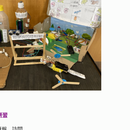
研習
、滙報、訪問