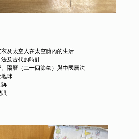
太空衣及太空人在太空艙內的生活
觀日法及古代的時計
陰曆、陽曆（二十四節氣）與中國曆法
藍地球
足跡
理眼