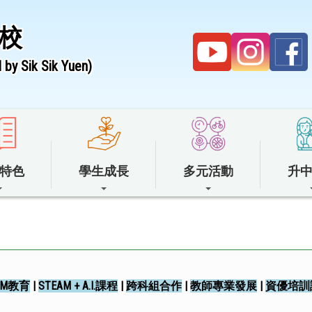
校
by Sik Sik Yuen)
特色
學生成長
多元活動
升
AM教育
|
STEAM + A.I.課程
|
跨科組合作
|
教師專業發展
|
資優培訓