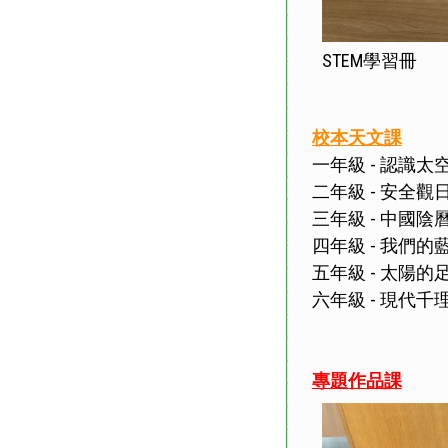
STEM學習冊
校本天文課
一年級 - 認識
二年級 - 安全
三年級 - 中國
四年級 - 我們的
五年級 - 太陽的
六年級 - 現代千
專題作品課