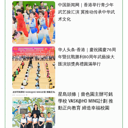
中国新闻网｜香港举行青少年
武艺操汇演 冀推动传承中华武
术文化
华人头条-香港｜慶祝國慶76周
年暨抗戰勝利80周年武藝操大
匯演頒獎典禮圓滿舉行
星島頭條｜嗇色園主辦可銘
學校 VASK@HO MING計劃 推
動正向教育 締造幸福校園