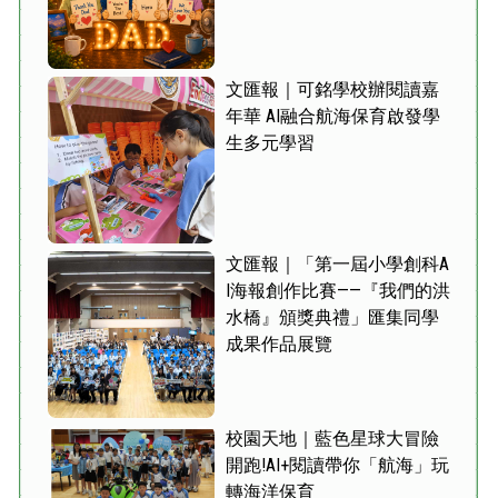
文匯報｜可銘學校辦閱讀嘉
年華 AI融合航海保育啟發學
生多元學習
文匯報｜「第一屆小學創科A
I海報創作比賽——『我們的洪
水橋』頒獎典禮」匯集同學
成果作品展覽
校園天地｜藍色星球大冒險
開跑!AI+閱讀帶你「航海」玩
轉海洋保育