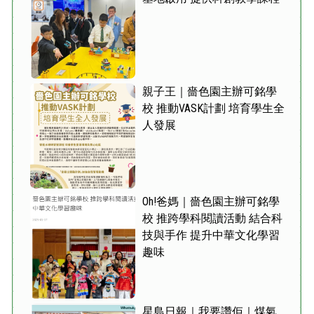
親子王｜嗇色園主辦可銘學
校 推動VASK計劃 培育學生全
人發展
Oh!爸媽｜嗇色園主辦可銘學
校 推跨學科閱讀活動 結合科
技與手作 提升中華文化學習
趣味
星島日報｜我要讚佢｜煤氣