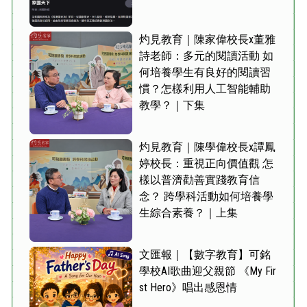
灼見教育｜陳家偉校長x董雅
詩老師：多元的閱讀活動 如
何培養學生有良好的閱讀習
慣？怎樣利用人工智能輔助
教學？｜下集
灼見教育｜陳學偉校長x譚鳳
婷校長：重視正向價值觀 怎
樣以普濟勸善實踐教育信
念？ 跨學科活動如何培養學
生綜合素養？｜上集
文匯報｜【數字教育】可銘
學校AI歌曲迎父親節 《My Fir
st Hero》唱出感恩情