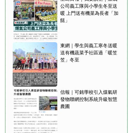
公司義工隊與小學生冬至送
暖 上門送有機菜為長者「加
餸」
東網｜學生與義工寒冬送暖
送有機蔬菜予社區過「暖笠
笠」冬至
信報｜可銘學校引入煤氣研
發物聯網控制系統升級智慧
農圃