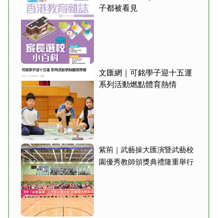
子都被看見
文匯網｜可銘學子迎十五運
系列活動燃點體育熱情
紫荊｜武藝操大匯演暨武藝校
園優秀教師頒獎典禮隆重舉行