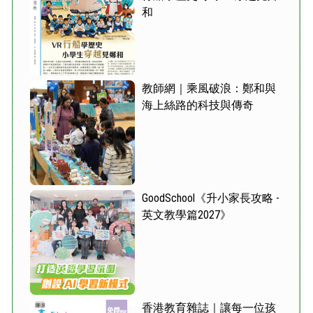
和
教師網｜乘風破浪：鄭和與
海上絲路的科技與傳奇
GoodSchool《升小家長攻略 -
英文教學篇2027》
香港教育雜誌｜讓每一位孩