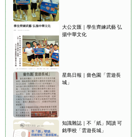
大公文匯｜學生齊練武藝 弘
揚中華文化
星島日報｜嗇色園「雲遊長
城」
知識雜誌｜不「紙」閱讀 可
銘學校「雲遊長城」