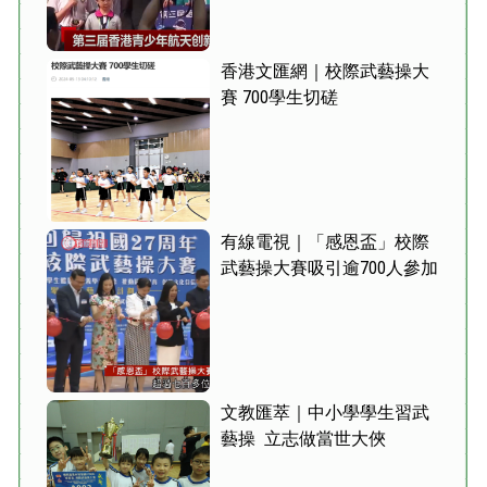
香港文匯網｜校際武藝操大
賽 700學生切磋
有線電視｜「感恩盃」校際
武藝操大賽吸引逾700人參加
文教匯萃｜中小學學生習武
藝操 立志做當世大俠