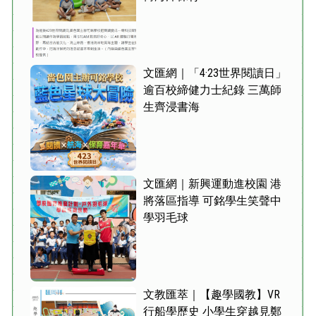
文匯網｜「4·23世界閱讀日」
逾百校締健力士紀錄 三萬師
生齊浸書海
文匯網｜新興運動進校園 港
將落區指導 可銘學生笑聲中
學羽毛球
文教匯萃｜【趣學國教】VR
行船學歷史 小學生穿越見鄭