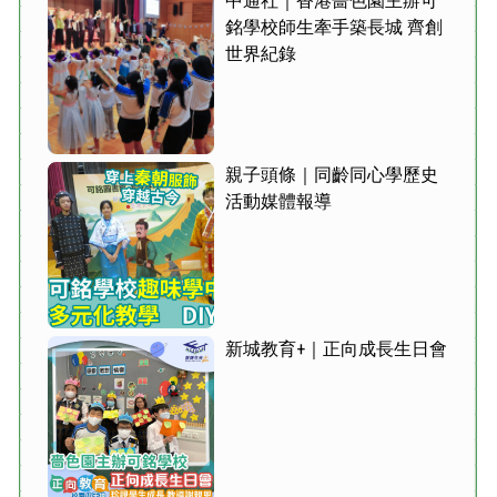
中通社｜香港嗇色園主辦可
銘學校師生牽手築長城 齊創
世界紀錄
親子頭條｜同齡同心學歷史
活動媒體報導
新城教育+｜正向成長生日會