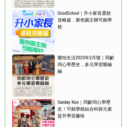
GoodSchool｜升小家長選校
攻略篇．嗇色園主辦可銘學
校
樂怡生活2023年2月號｜同齡
同心學歷史，多元學習樂融
融
Sunday Kiss｜同齡同心學歷
史！可銘學校結合科探元素
提升學習趣味