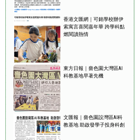
香港文匯網｜可銘學校辦伊
索寓言喜閱嘉年華 跨學科點
燃閱讀熱情
東方日報｜嗇色園大灣區AI
科教基地早著先機
文匯報｜嗇色園設灣區AI科
教基地 助啟發學子投身科創