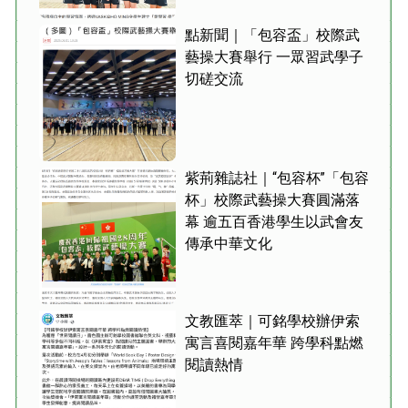
點新聞｜「包容盃」校際武
藝操大賽舉行 一眾習武學子
切磋交流
紫荊雜誌社｜“包容杯”「包容
杯」校際武藝操大賽圓滿落
幕 逾五百香港學生以武會友
傳承中華文化
文教匯萃｜可銘學校辦伊索
寓言喜閱嘉年華 跨學科點燃
閱讀熱情