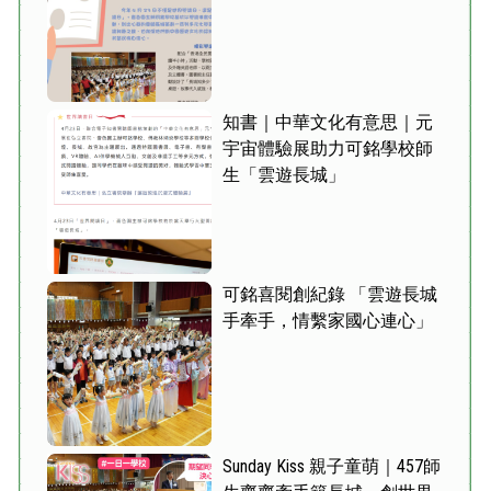
知書｜中華文化有意思｜元
宇宙體驗展助力可銘學校師
生「雲遊長城」
可銘喜閱創紀錄 「雲遊長城
手牽手，情繫家國心連心」
Sunday Kiss 親子童萌｜457師