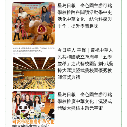
星島日報｜嗇色園主辦可銘
學校推跨科閱讀活動學中史
活化中華文化，結合科探與
手作，提升學習趣味
今日華人 華聲｜慶祝中華人
民共和國成立75周年「五學
並舉」之武藝校園計劃-武藝
操大匯演暨武藝校園優秀教
師頒獎典禮
星島日報｜嗇色園主辦可銘
學校推廣中華文化｜沉浸式
體驗大熊貓主題元宇宙