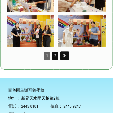
1
2
嗇色園主辦可銘學校
地址：
新界天水圍天柏路2號
電話：
2445 0101
傳真：
2445 9247