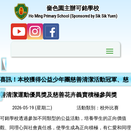
嗇色園主辦可銘學校
Ho Ming Primary School (Sponsored by Sik Sik Yuen)
Toggle ma
喜訊！本校獲得公益少年團慈善清潔活動冠軍、慈
善清潔運動優異獎及慈善花卉義賣積極參與獎
2026-05-19 (星期二)
活動類別：校外比賽
可銘學校透過參加不同類型的公益活動，培養學生的正向價值
觀、同理心與社會責任感，使學生成為正向積極，有仁愛和同理