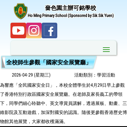
嗇色園主辦可銘學校
Ho Ming Primary School (Sponsored by Sik Sik Yuen)
Toggle ma
全校師生參觀「國家安全展覽廳」
2026-04-29 (星期三)
活動類別：學習活動
為響應「全民國家安全日」，本校全體學生於4月29日早上參觀
了香港特別行政區國家安全展覽廳。在老師及家長義工的帶領
下，同學們細心聆聽中、英文導賞員講解，透過展板、動畫、三
維影院及互動遊戲，加深對國安的認識。隨後更參觀香港歷史博
物館其他展覽，大家都收穫滿滿。