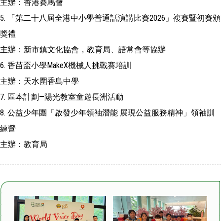
主辦：香港賽馬會
5. 「第二十八屆全港中小學普通話演講比賽2026」複賽暨初賽頒
獎禮
主辦：新市鎮文化協會，教育局、語常會等協辦
6. 香苗盃小學MakeX機械人挑戰賽培訓
主辦：天水圍香島中學
7. 區本計劃—陽光教室童遊長洲活動
8. 公益少年團「啟發少年領袖潛能 展現公益服務精神」領袖訓
練營
主辦：教育局