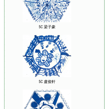
5C 梁子豪
5C 盧俊軒