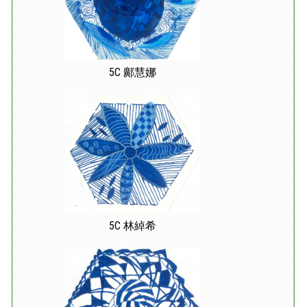
5C 鄺慧娜
5C 林綽希