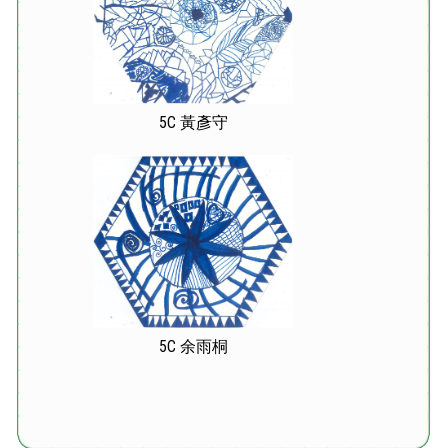
5C 黃彥守
5C 余雨桐