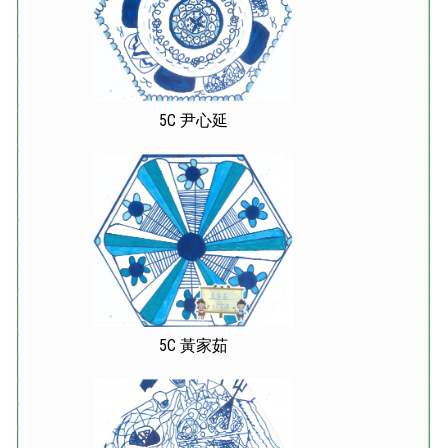
5C 尹心延
5C 黃家茹