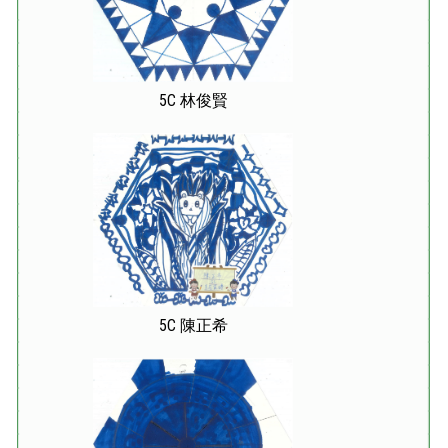
5C 林俊賢
5C 陳正希