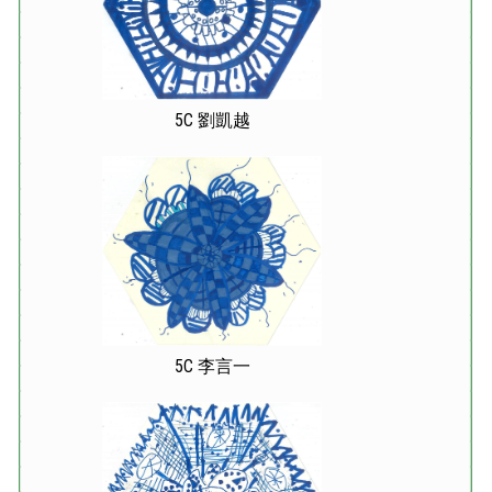
5C 劉凱越
5C 李言一