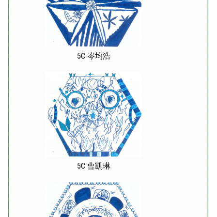
5C 岑均浩
5C 曹凱琳