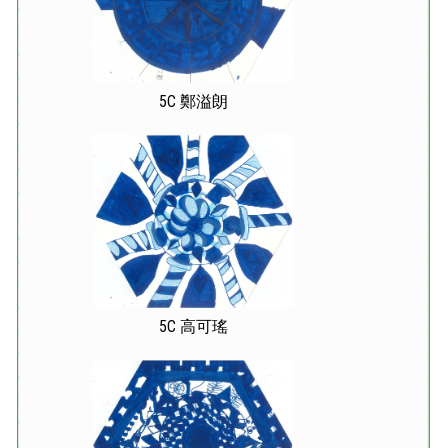
5C 鄭溢朗
5C 高可瑤