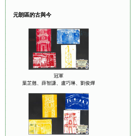
元朗區的古與今
冠軍
葉芷翹、薛智謙、盧巧琳、劉俊燁