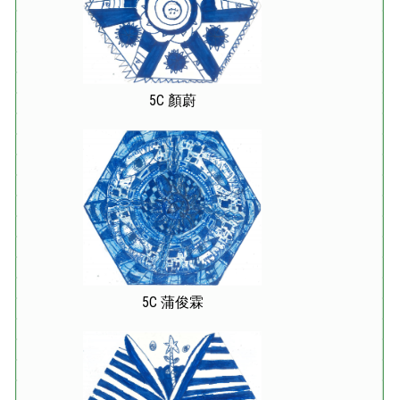
5C 顏蔚
5C 蒲俊霖