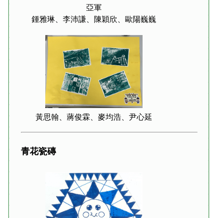
亞軍
鍾雅琳、李沛謙、陳穎欣、歐陽巍巍
黃思翰、蔣俊霖、麥均浩、尹心延
青花瓷磚