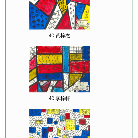
4C 黃梓杰
4C 李梓軒