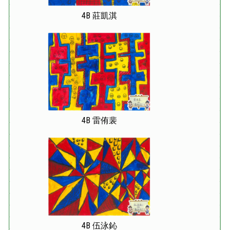
4B 莊凱淇
4B 雷侑裴
4B 伍泳鈊