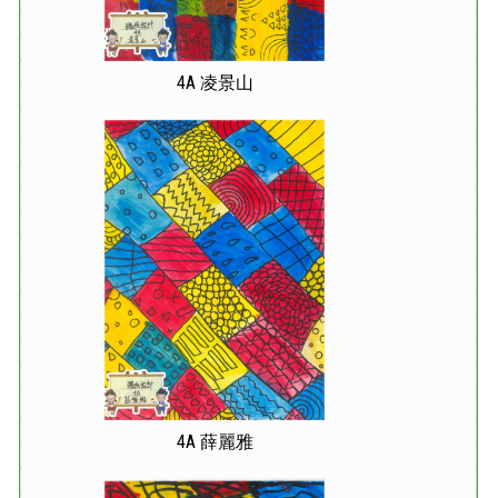
4A 凌景山
4A 薛麗雅