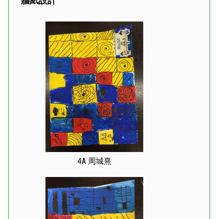
牆紙設計
4A 周城熹