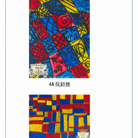
4A 阮鎧翹