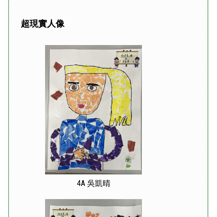
超現實人像
4A 吳凱晴