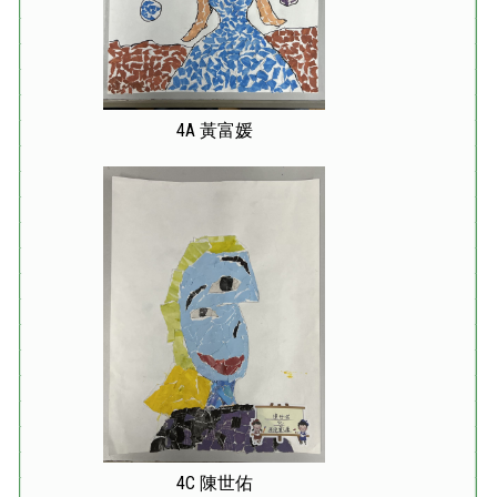
4A 黃富媛
4C 陳世佑