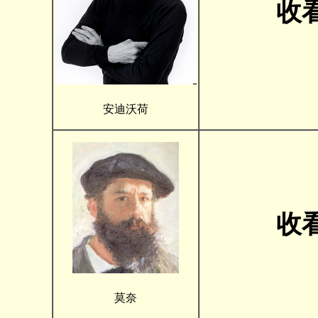
收
安迪沃荷
收
莫奈