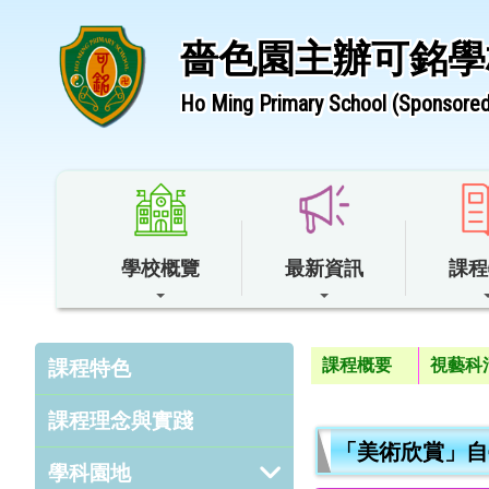
嗇色園主辦可銘學
Ho Ming Primary School (Sponsored 
學校概覽
最新資訊
課程
課程概要
視藝科
課程特色
課程理念與實踐
「美術欣賞」自
學科園地