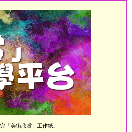
後完「美術欣賞」工作紙。