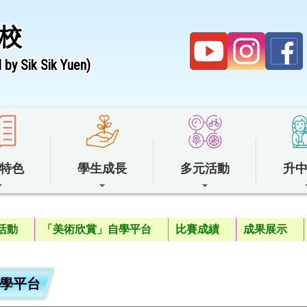
校
by Sik Sik Yuen)
特色
學生成長
多元活動
升
活動
「美術欣賞」自學平台
比賽成績
成果展示
學平台