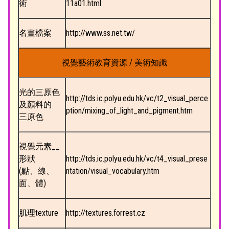
術
11a01.html
名畫檔案
http://www.ss.net.tw/
視覺藝術教育資源 / 美術知識
光的三原色
http://tds.ic.polyu.edu.hk/vc/t2_visual_perce
及顏料的
ption/mixing_of_light_and_pigment.htm
三原色
視覺元素__
形狀
http://tds.ic.polyu.edu.hk/vc/t4_visual_prese
(點、線、
ntation/visual_vocabulary.htm
面、體)
肌理texture
http://textures.forrest.cz