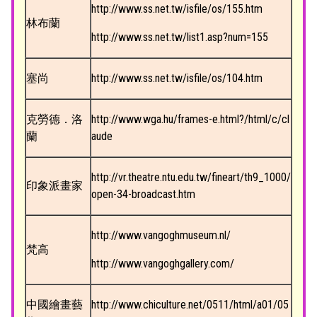
http://www.ss.net.tw/isfile/os/155.htm
林布蘭
http://www.ss.net.tw/list1.asp?num=155
塞尚
http://www.ss.net.tw/isfile/os/104.htm
克勞德．洛
http://www.wga.hu/frames-e.html?/html/c/cl
蘭
aude
http://vr.theatre.ntu.edu.tw/fineart/th9_1000/
印象派畫家
open-34-broadcast.htm
http://www.vangoghmuseum.nl/
梵高
http://www.vangoghgallery.com/
中國繪畫藝
http://www.chiculture.net/0511/html/a01/05