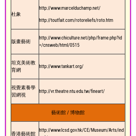
http://www.marcelduchamp.net/
杜象
http://toutfait.com/rotoreliefs/roto.htm
http://www.chiculture.net/php/frame.php?id
版畫藝術
=/cnsweb/html/0515
坦克美術教
http://www.tankart.org/
育網
視覺素養學
http://vr.theatre.ntu.edu.tw/fineart/
習網視
藝術館 / 博物館
http://www.lcsd.gov.hk/CE/Museum/Arts/ind
香港藝術館