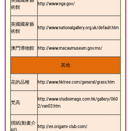
美國國家藝
http://www.nga.gov/
術館
英國國家藝
http://www.nationalgallery.org.uk/default.htm
術館
澳門博物館
http://www.macaumuseum.gov.mo/
其他
花的品種
http://www.hktree.com/general/grass.htm
http://www.studioimago.com.hk/gallery/060
梵高
2/van03.htm
摺紙(動畫介
http://en.origami-club.com/
紹)