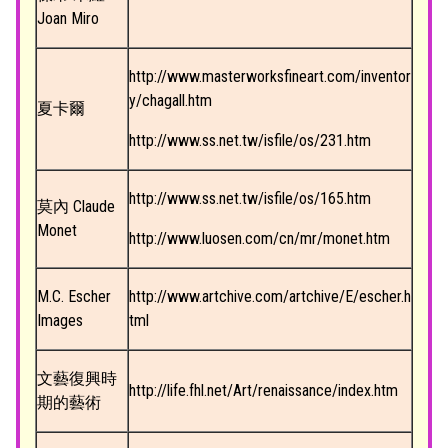
Joan Miro
http://www.masterworksfineart.com/inventor
y/chagall.htm
夏卡爾
http://www.ss.net.tw/isfile/os/231.htm
http://www.ss.net.tw/isfile/os/165.htm
莫內 Claude
Monet
http://www.luosen.com/cn/mr/monet.htm
M.C. Escher
http://www.artchive.com/artchive/E/escher.h
Images
tml
文藝復興時
http://life.fhl.net/Art/renaissance/index.htm
期的藝術