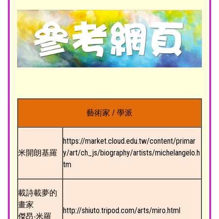
藝術家 / 學派
https://market.cloud.edu.tw/content/primar
米開朗基羅
y/art/ch_js/biography/artists/michelangelo.h
tm
載詩載夢的
畫家
http://shiuto.tripod.com/arts/miro.html
傑昂‧米羅