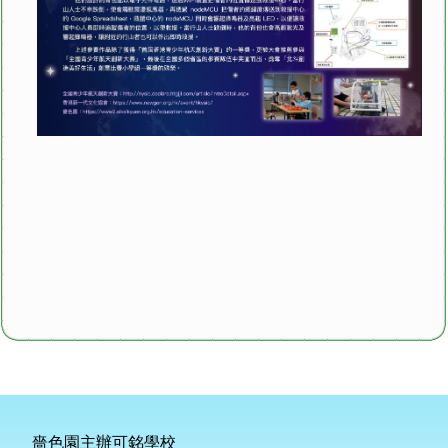
嗇色園主辦可銘學校