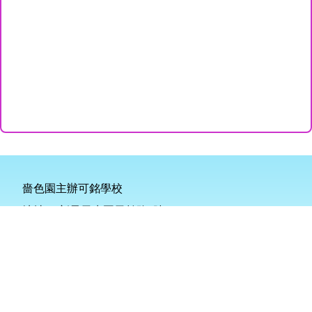
嗇色園主辦可銘學校
地址：
新界天水圍天柏路2號
電話：
2445 0101
傳真：
2445 9247
電郵：
info@homing.edu.hk