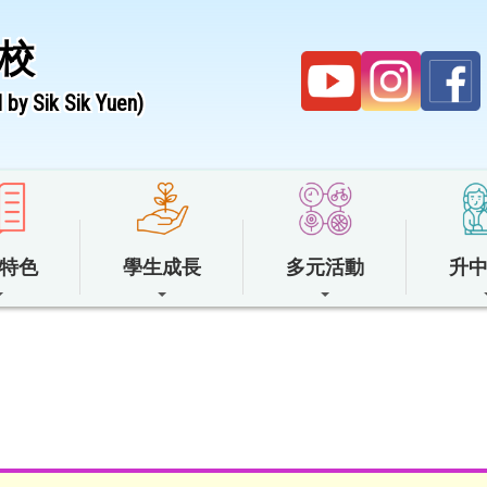
校
by Sik Sik Yuen)
特色
學生成長
多元活動
升