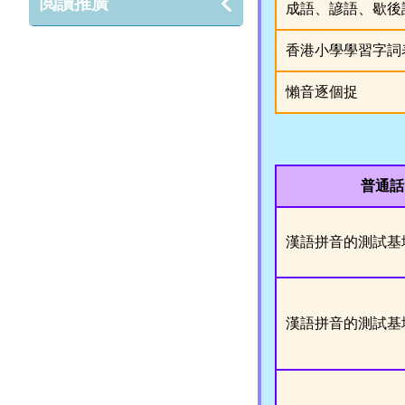
閲讀推廣
成語、諺語、歇後
香港小學學習字詞
懶音逐個捉
普通話
漢語拼音的測試基
漢語拼音的測試基