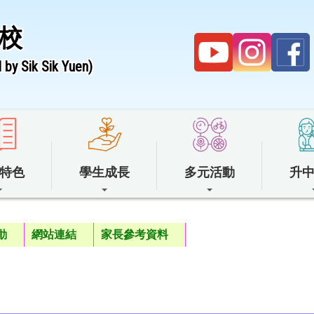
校
by Sik Sik Yuen)
特色
學生成長
多元活動
升
動
網站連結
家長參考資料