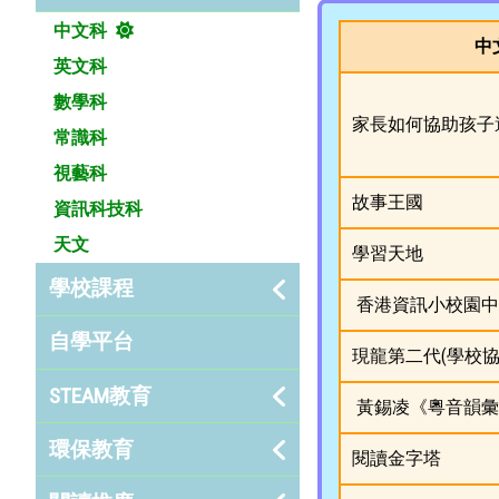
中文科
中
英文科
數學科
家長如何協助孩子
常識科
視藝科
故事王國
資訊科技科
天文
學習天地
學校課程
香港資訊小校園中
自學平台
現龍第二代(學校協
STEAM教育
黃錫凌《粵音韻彙
環保教育
閱讀金字塔