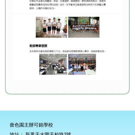
嗇色園主辦可銘學校
地址：
新界天水圍天柏路2號