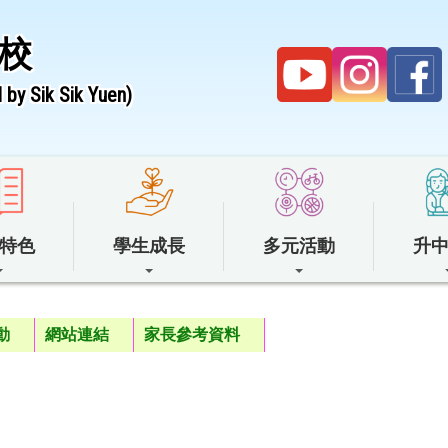
校
by Sik Sik Yuen)
特色
學生成長
多元活動
升
動
網站連結
家長參考資料