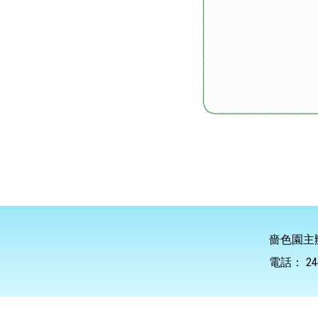
嗇色園主
電話：
24