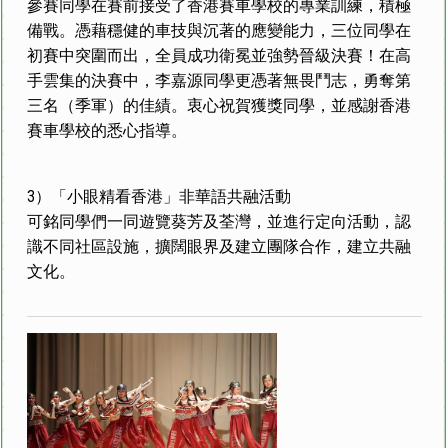
參賽同學在賽前接受了香港賽車學校的專業訓練，積極
備戰。憑藉穩健的車技與沉著的應變能力，三位同學在
初賽中突圍而出，全員成功衛冕並強勢晉級決賽！在高
手雲集的決賽中，李嘉源同學更憑著無畏鬥志，勇奪第
三名（季軍）的佳績。衷心祝賀獲獎同學，並感謝香港
賽車學校的悉心指導。
3）「小眼精看香港」非華語共融活動
可銘同學們一同遊覽葵芳及荃灣，並進行定向活動，認
識不同社區設施，擴闊眼界及建立團隊合作，建立共融
文化。