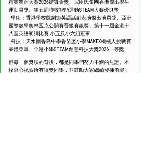
精英舞蹈大賽2026街舞金獎、屈臣氏集團香港傑出學生
運動員獎、第五屆聯校智能運動STEAM大賽優良獎
· 學術：香港學校戲劇節英語話劇表演傑出演員獎、亞洲
國際數學奧林匹克公開賽晉級賽銀獎、第十一屆全港十
八區英語朗誦比賽 小五及小六組冠軍
· 科技：天水圍香島中學香苗盃小學MAKEX機械人挑戰賽
團體亞軍、全港小學STEAM創意科技大獎2026一等獎
但每一個獎項的背後，都是同學們努力不懈的見證。本
校衷心祝賀所有得獎同學，並鼓勵大家繼續發揮潛能，
追求卓越。