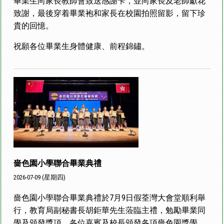
畢業生向家長教師會致送感謝卡，並向家長及老師獻花
致謝，最後穿着畢業袍和家長在校園拍照留影，留下珍
貴的回憶。
祝願各位畢業生身體健康、前程錦鏽。
嗇色園小學聯合畢業典禮
2026-07-09 (星期四)
嗇色園小學聯合畢業典禮於7月9日假荃灣大會堂順利舉
行，教育局副秘書長胡鉅華先生蒞臨主禮，勉勵畢業同
學及頒發獎項。各位嘉賓及校長頒發各項嗇色園獎學