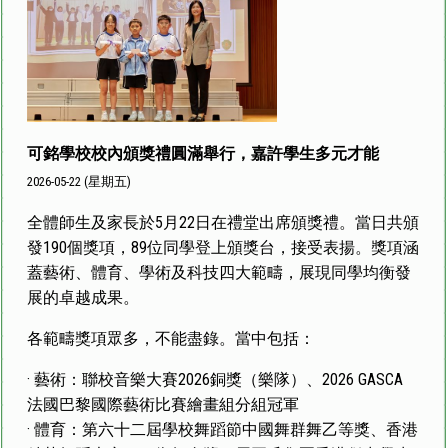
可銘學校校內頒獎禮圓滿舉行，嘉許學生多元才能
2026-05-22 (星期五)
全體師生及家長於5月22日在禮堂出席頒獎禮。當日共頒
發190個獎項，89位同學登上頒獎台，接受表揚。獎項涵
蓋藝術、體育、學術及科技四大範疇，展現同學均衡發
展的卓越成果。
各範疇獎項眾多，不能盡錄。當中包括：
· 藝術：聯校音樂大賽2026銅獎（樂隊）、2026 GASCA
法國巴黎國際藝術比賽繪畫組分組冠軍
· 體育：第六十二屆學校舞蹈節中國舞群舞乙等獎、香港