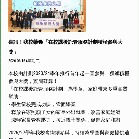
喜訊！我校榮獲「在校課後託管服務計劃積極參與大
獎」
2026-06-16 (星期二)
本校由計劃2023/24學年推行首年起一直參與，獲頒積極
參與大獎，實屬鼓舞！
「在校課後託管服務計劃」為學童、家庭帶來多重實質
幫助：
- 學生留校完成功課，鞏固學業
- 釋放在家照顧子女的家長外出就業，改善家庭經濟
- 減輕家長管教壓力，拉近親子關係，促進家庭和諧
2026/27學年我校會繼續參與，持續為學童與家庭提供適