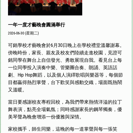
一年一度才藝晚會圓滿舉行
2026-06-30 (星期二)
可銘學校才藝晚會於6月30日晚上在學校禮堂溫馨謝幕。
傍晚時份，家長、親友及校友們陸續走進校園，見證可
銘同學在舞台上自信發光、勇敢展現自我。看見台上每
一位同學投入演奏中樂、管樂團合奏、朗誦、英語話
劇、Hip Hop舞蹈，以及個人演繹歌唱與樂器等，每個節
目都贏得熱烈掌聲，台下歡笑與感動交織，場面既熱鬧
又溫暖。
當日要感謝校友專程回校，為我們帶來熱情洋溢的拉丁
舞表演，點亮全場氣氛；同時感謝家長的鋼琴獨奏，優
美琴聲為晚會增添一份優雅與深情。
家校攜手，師生同樂，這晚的每一道掌聲與每一張笑