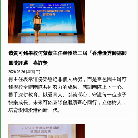
恭賀可銘學校何紫薇主任榮獲第三屆「香港優秀師德師
風獎評選」嘉許獎
2026-05-26 (星期二)
何主任表示這份榮譽絕非個人功勞，而是嗇色園主辦可
銘學校全體團隊共同努力的成果。感謝團隊上下一心、
攜手深耕教育。以愛育人、以德潤心，守護每一位孩子
快樂成長。未來可銘團隊會繼續齊心同行，立德樹人，
培育愛國愛港的新一代。