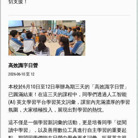
切支援！
高效識字日營
2026-06-10 至 12
本校於6月10日至12日舉辦為期三天的「高效識字日營」
已圓滿結束！在這三天的課程中，同學們透過人工智能
(AI) 英文學習平台學習英文詞彙，課室內充滿濃厚的學習
氛圍，大家積極投入，展現出對學習的熱忱。
這不僅是一個學習新詞彙的活動，更是培養同學「從閱
讀中學習」，以及善用數位工具進行自主學習的重要起
點。期望同學們能在日營中學會更多詞彙，拓展英文視