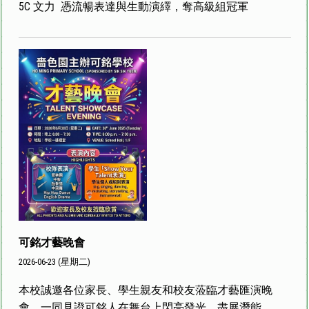
5C 文力 憑流暢表達與生動演繹，奪高級組冠軍
可銘才藝晚會
2026-06-23 (星期二)
本校誠邀各位家長、學生親友和校友蒞臨才藝匯演晚
會，一同見證可銘人在舞台上閃亮發光、盡展潛能