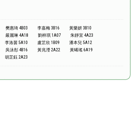
樊惠琦 4B03
李嘉梅 3B16
黃樂妍 3B10
嚴麗琳 4A18
劉梓琪 1A07
朱靜宜 4A23
李洛茵 5A10
盧芷欣 1B09
潘本兒 5A12
吳泳彤 4B16
黃兆瀅 2A22
黃晞瑤 6A19
胡芷鈺 2A23