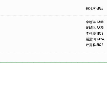
鍾雅琳 6B26
李曉琳 1A08
黃晞琳 2A20
李梓穎 1B08
嚴麗鴻 2A24
薛麗雅 5B22