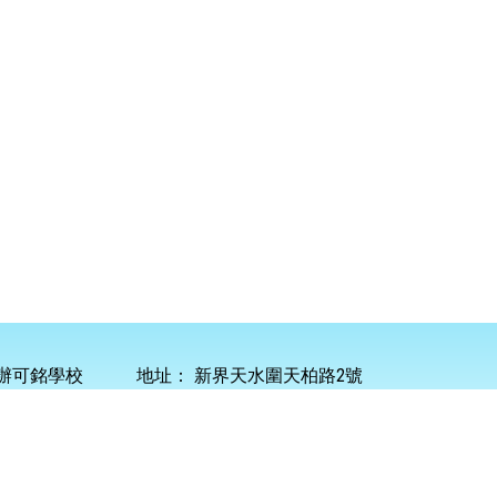
辦可銘學校
地址：
新界天水圍天柏路2號
45 0101
傳真：
2445 9247
電郵：
info@homing.edu.hk