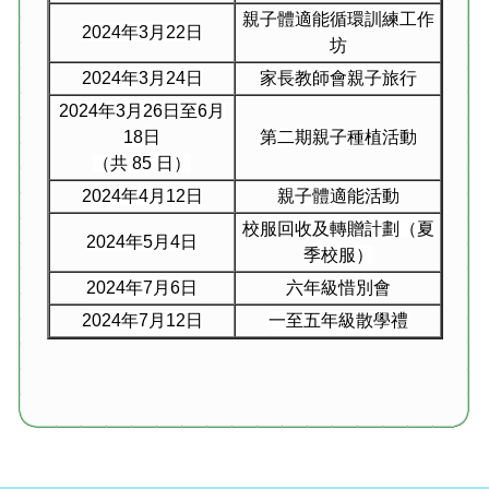
親子體適能循環訓練工作
2024
年
3
月
22
日
坊
2024
年
3
月
24
日
家長教師會親子旅行
2024
年
3
月
26
日至
6
月
18
日
第二期親子種植活動
（共
85
日）
2024
年
4
月
12
日
親子體適能活動
校服回收及轉贈計劃（夏
2024
年
5
月
4
日
季校服）
2024
年
7
月
6
日
六年級惜別會
2024
年
7
月
12
日
一至五年級散學禮