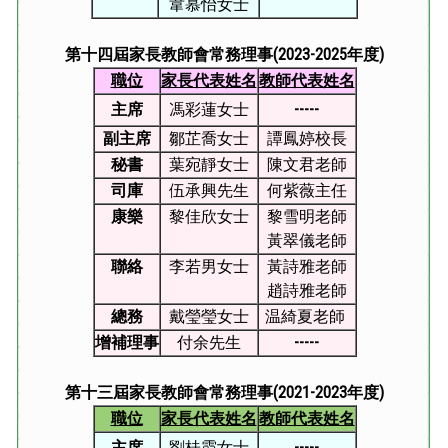
韋慕怡女士
第十四屆
家長教師會常務理事
(2023-2025年度)
職位
家長代表姓名
教師代表姓名
主席
馮彩蓮女士
-----
副主席
鄒芷喬女士
譚鳳婷校長
秘書
葉宛靜女士
陳文君老師
司庫
伍承興先生
何紫薇主任
康樂
黎佳欣女士
黎雪明老師
黃翠儀老師
聯絡
李若男女士
黃詩雅老師
趙詩雅老師
總務
戴瑩瑩女士
温綺夏老師
增補理事
付余先生
-----
第十三屆
家長教師會常務理事
(2021-2023年度)
職位
家長代表姓名
教師代表姓名
主席
劉桂霞女士
-----