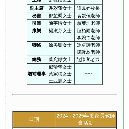
副主席
馮彩蓮
女士
譚鳳婷校長
秘書
鄒芷喬
女士
袁媛儀老師
司庫
陳宇惜女士
翁葉圳老師
康樂
楊淑芬女士
陸栢雨老師
李婉怡老師
聯絡
徐美珊女士
馮卓詩老師
陳詠欣老師
總務
葉宛靜女士
熊陳宜老師
戴瑩瑩女士
增補理事
葉家梅女士
-----
王亞麗女士
2024 - 2025年度家長教師
日期
會活動