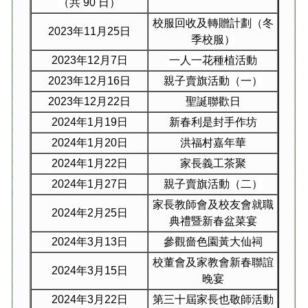
（共
90
日）
校服回收及轉贈計劃（冬
2023
年
11
月
25
日
季校服）
2023
年
12
月
7
日
一人一花種植活動
2023
年
12
月
16
日
親子賣旗活動（一）
2023
年
12
月
22
日
聖誕聯歡日
2024
年
1
月
19
日
新春利是封手作坊
2024
年
1
月
20
日
洪福村嘉年華
2024
年
1
月
22
日
家長義工茶聚
2024
年
1
月
27
日
親子賣旗活動（二）
家長教師會及校友會就職
2024
年
2
月
25
日
典禮暨新春盆菜宴
2024
年
3
月
13
日
參觀嗇色園黃大仙祠
校董會及家教會新春聯誼
2024
年
3
月
15
日
晚宴
2024
年
3
月
22
日
第三十屆家長也敬師活動