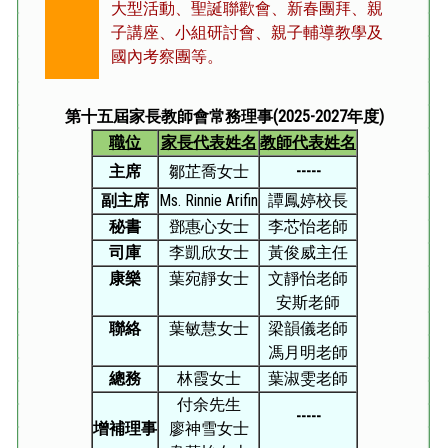
大型活動、聖誕聯歡會、新春團拜、親
子講座、小組研討會、親子輔導教學及
國內考察團等。
第十五屆家長教師會常務理事(2025-2027年度)
職位
家長代表姓名
教師代表姓名
主席
鄒芷喬女士
-----
副主席
Ms. Rinnie Arifin
譚鳳婷校長
秘書
鄧惠心女士
李芯怡老師
司庫
李凱欣女士
黃俊威主任
康樂
葉宛靜女士
文靜怡老師
安斯老師
聯絡
葉敏慧女士
梁韻儀老師
馮月明老師
總務
林霞女士
葉淑雯老師
付余先生
-----
增補理事
廖神雪女士