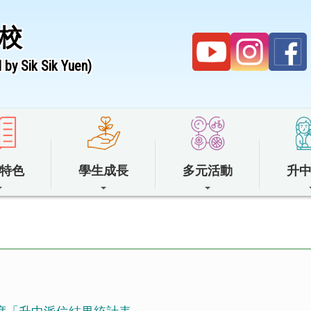
校
by Sik Sik Yuen)
特色
學生成長
多元活動
升