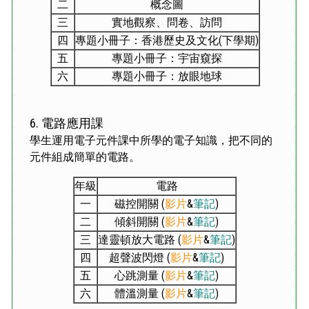
二
概念圖
三
實地觀察、問卷、訪問
四
專題小冊子：香港歷史及文化(下學期)
五
專題小冊子：宇宙窺探
六
專題小冊子：放眼地球
6.
電路應用課
學生運用電子元件課中所學的電子知識，把不同的
元件組成簡單的電路。
年級
電路
一
磁控開關 (
影片
&
筆記
)
二
傾斜開關 (
影片
&
筆記
)
三
達靈頓放大電路 (
影片
&
筆記
)
四
超聲波閃燈 (
影片
&
筆記
)
五
心跳測量 (
影片
&
筆記
)
六
體溫測量 (
影片
&
筆記
)