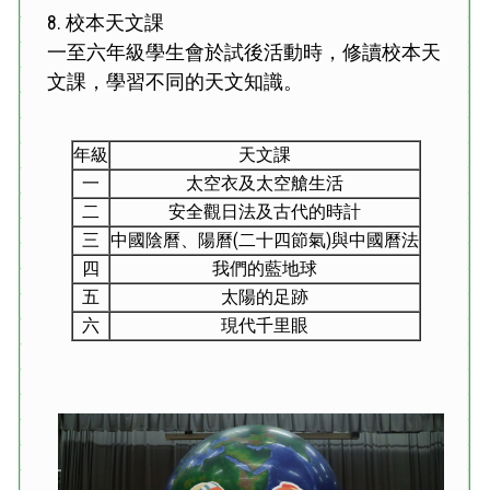
8.
校本天文課
一至六年級學生會於試後活動時，修讀校本天
文課，學習不同的天文知識。
年級
天文課
一
太空衣及太空艙生活
二
安全觀日法及古代的時計
三
中國陰曆、陽曆(二十四節氣)與中國曆法
四
我們的藍地球
五
太陽的足跡
六
現代千里眼