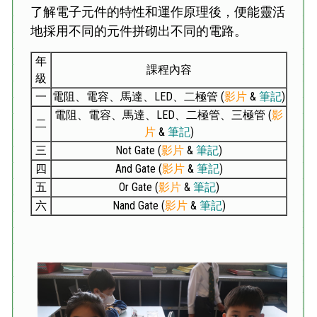
了解電子元件的特性和運作原理後，便能靈活
地採用不同的元件拼砌出不同的電路。
年
課程內容
級
一
電阻、電容、馬達、LED、二極管 (
影片
&
筆記
)
電阻、電容、馬達、LED、二極管、三極管 (
影
二
片
&
筆記
)
三
Not Gate (
影片
&
筆記
)
四
And Gate (
影片
&
筆記
)
五
Or Gate (
影片
&
筆記
)
六
Nand Gate (
影片
&
筆記
)