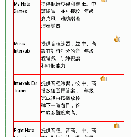
My Note
提供聽辨旋律和視
低、中
Games
譜練習，並可接駁
年級
麥克風，邊讀譜邊
演奏樂器。
Music
提供音程練習，並
中、高
Intervals
設有計時計分的音
年級
程遊戲，訓練視譜
和聆聽能力。
Intervals Ear
提供音程練習，按
中、高
Trainer
播放後選擇答案，
年級
完成後再按播放聆
聽下一道題目，答
中愈多難度愈高。
Right Note
提供音程、音高、
中、高