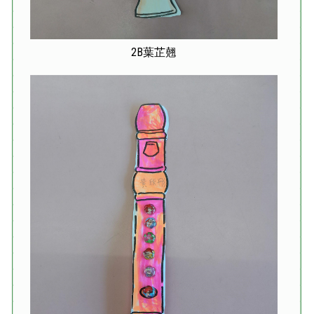
2B葉芷翹