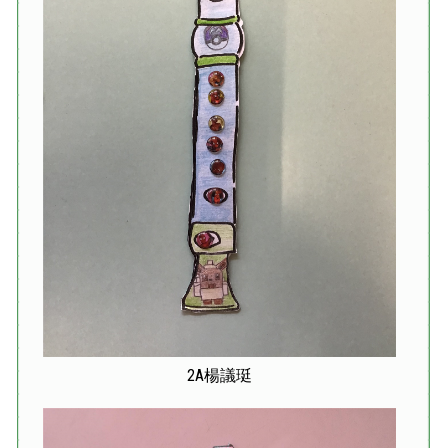
2A楊議珽