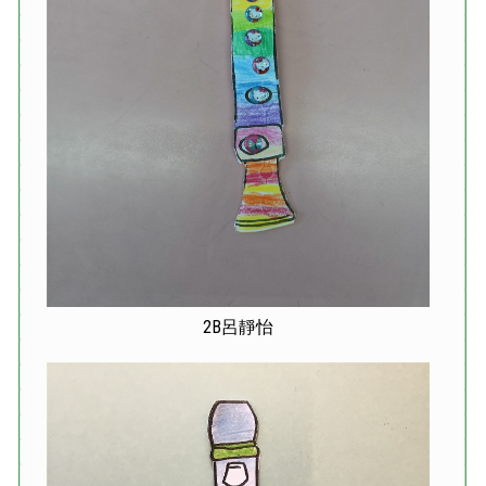
2B呂靜怡