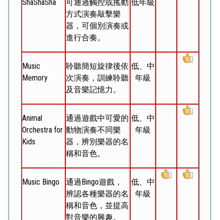
ShaShaSha
可通過觸控或搖動
低年級
方式演奏敲擊樂
器，可個別演奏或
進行合奏。
Music
聆聽簡短旋律後依
低、中
Memory
次演奏，訓練聆聽
年級
及音樂記憶力。
Animal
通過遊戲中可愛的
低、中
Orchestra for
動物演奏不同樂
年級
Kids
器，辨別樂器的名
稱和音色。
Music Bingo
通過Bingo遊戲，
低、中
辨認各種樂器的名
年級
稱和音色，並提高
對音樂的興趣。