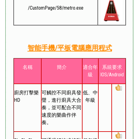
/CustomPage/58/metro.exe
智能手機/平板電腦應用程式
名稱
簡介
適合年
系統要求
級
IOS/Android
廚房打擊樂
可觸控不同廚具發
低、中
HD
聲，進行廚具大合
年級
奏，並可配合不同
速度的樂曲作伴
奏。