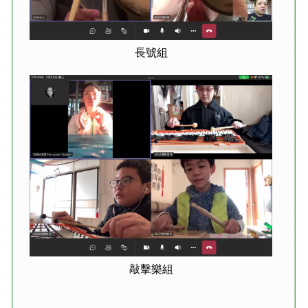
長號組
敲擊樂組