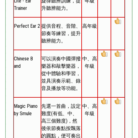
Lite - Ear
旋律聽辨訓練，提
年級
Trainer
升聽辨能力。
Perfect Ear 2
提供音程、音階、
高年級
節奏等練習，提升
聽辨能力。
Chinese B
可以演奏中國彈撥
中、高
and
樂器和敲擊樂器，
年級
從中體驗和學習，
並具演奏示範、錄
音及播放等功能。
Magic Piano
先選一首曲，設定
中、高
by Smule
難度(有低、中、
年級
高三個難度)，然
後依節奏點按飄落
的圓點，便可奏出