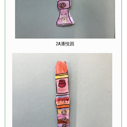
2A潘悅因