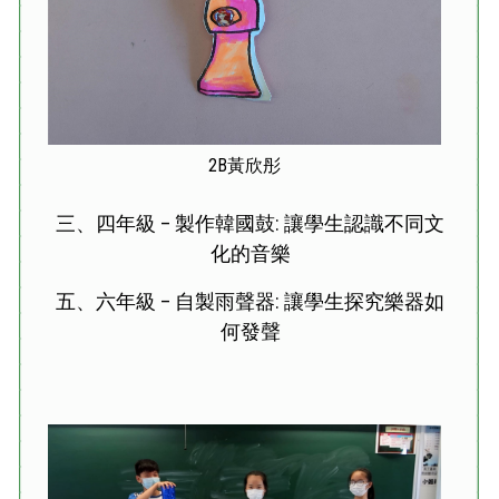
2B黃欣彤
三、四年級 – 製作韓國鼓: 讓學生認識不同文
化的音樂
五、六年級 – 自製雨聲器: 讓學生探究樂器如
何發聲