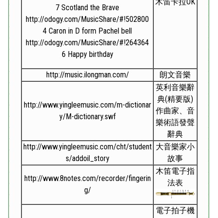
木笛卡拉OK
7
Scotland the Brave
http://odogy.com/MusicShare/#!502800
4
Caron in D form Pachel bell
http://odogy.com/MusicShare/#!264364
6
Happy birthday
http://music.ilongman.com/
朗文音樂
英利音樂辭
典(精要版)
http://www.yingleemusic.com/m-dictionar
作曲家、音
y/M-dictionary.swf
樂術語發聲
辭典
http://www.yingleemusic.com/cht/student
大音樂家小
s/addoil_story
故事
木笛電子指
http://www.8notes.com/recorder/fingerin
法表
g/
電子拍子機