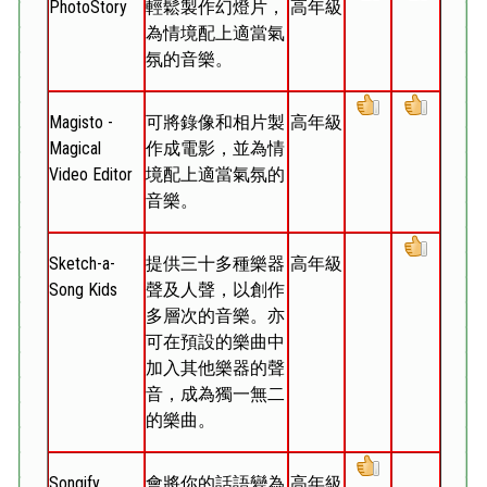
PhotoStory
輕鬆製作幻燈片，
高年級
為情境配上適當氣
氛的音樂。
Magisto -
可將錄像和相片製
高年級
Magical
作成電影，並為情
Video Editor
境配上適當氣氛的
音樂。
Sketch-a-
提供三十多種樂器
高年級
Song Kids
聲及人聲，以創作
多層次的音樂。亦
可在預設的樂曲中
加入其他樂器的聲
音，成為獨一無二
的樂曲。
Songify
會將你的話語變為
高年級