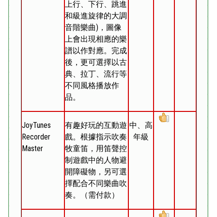
上行、下行、跳進
和級進旋律的大調
音階樂曲)，圖像
上會出現相應的樂
譜以作對應。完成
後，更可選擇以古
典、拉丁、流行等
不同風格播放作
品。
JoyTunes
有趣好玩的互動遊
中、高
Recorder
戲。根據指示吹奏
年級
Master
牧童笛，用笛聲控
制遊戲中的人物避
開障礙物，另可選
擇配合不同樂曲吹
奏。（需付款）