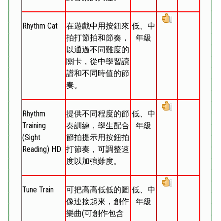
Rhythm Cat
在遊戲中用按鈕來
低、中
拍打節拍和節奏，
年級
以通過不同難度的
關卡，從中學習讀
譜和不同時值的節
奏。
Rhythm
提供不同程度的節
低、中
Training
奏訓練，學生配合
年級
(Sight
節拍提示用按鈕拍
Reading) HD
打節奏，可調整速
度以加強難度。
Tune Train
可把高高低低的圖
低、中
像連接起來，創作
年級
樂曲(可創作包含