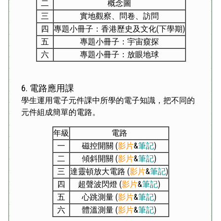
二
概念圖
三
實地觀察、問卷、訪問
四
專題小冊子：香港歷史及文化(下學期)
五
專題小冊子：宇宙窺探
六
專題小冊子：放眼地球
6.
電路應用課
學生運用電子元件課中所學的電子知識，把不同的
元件組成簡單的電路。
年級
電路
一
磁控開關 (
影片
&
筆記
)
二
傾斜開關 (
影片
&
筆記
)
三
達靈頓放大電路 (
影片
&
筆記
)
四
超聲波閃燈 (
影片
&
筆記
)
五
心跳測量 (
影片
&
筆記
)
六
體溫測量 (
影片
&
筆記
)