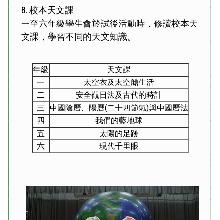
8.
校本天文課
一至六年級學生會於試後活動時，修讀校本天
文課，學習不同的天文知識。
年級
天文課
一
太空衣及太空艙生活
二
安全觀日法及古代的時計
三
中國陰曆、陽曆(二十四節氣)與中國曆法
四
我們的藍地球
五
太陽的足跡
六
現代千里眼