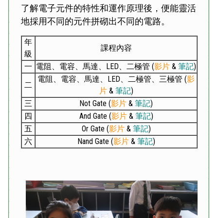
了解電子元件的特性和運作原理後，便能靈活
地採用不同的元件拼砌出不同的電路。
年
課程內容
級
一
電阻、電容、馬達、LED、二極管 (
影片
&
筆記
)
電阻、電容、馬達、LED、二極管、三極管 (
影
二
片
&
筆記
)
三
Not Gate (
影片
&
筆記
)
四
And Gate (
影片
&
筆記
)
五
Or Gate (
影片
&
筆記
)
六
Nand Gate (
影片
&
筆記
)