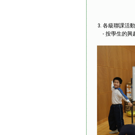
3. 各級聯課活
- 按學生的興