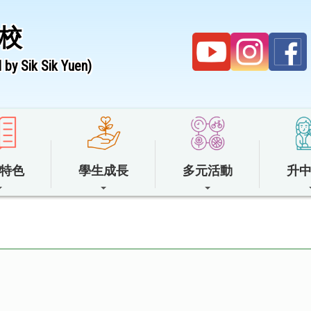
校
by Sik Sik Yuen)
特色
學生成長
多元活動
升