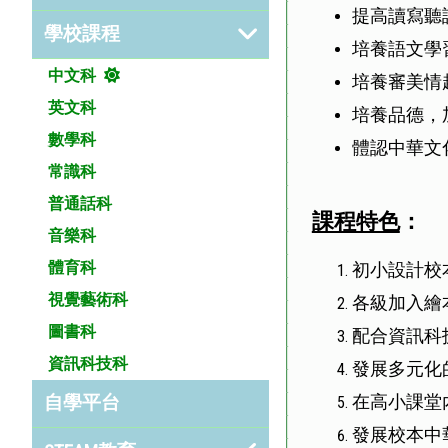
提高讀寫聽
學校課程
培養語文學
中文科
培養審美情
英文科
培養品德，
數學科
體認中華文
常識科
普通話科
課程特色
：
音樂科
體育科
初小設計校
視覺藝術科
各級加入繪
圖書科
配合資訊科
資訊科技科
發展多元化
在高小課堂
自學平台
發展校本中