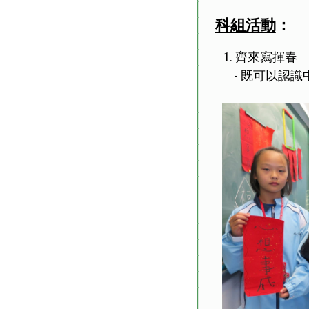
科組活動
：
1. 齊來寫揮春
既可以認識
-