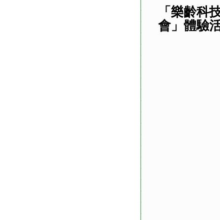
「樂齡科
會」體驗