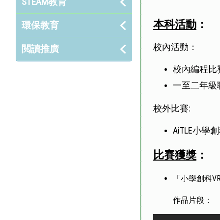
STEAM教育
本科活動
：
環保教育
校內活動：
閲讀推廣
校內編程比賽
一至二年級
校外比賽:
AiTLE小學
比賽獲獎
：
「小學創科VR
作品片段：