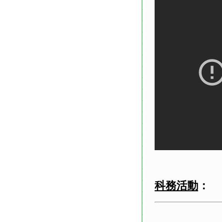
科務活動
：