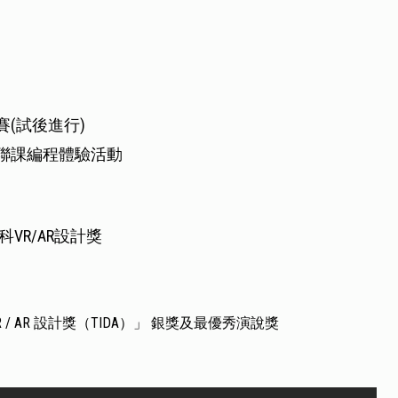
(試後進行)
聯課編程體驗活動
創科VR/AR設計獎
 / AR 設計獎（TIDA）」 銀獎及最優秀演說獎