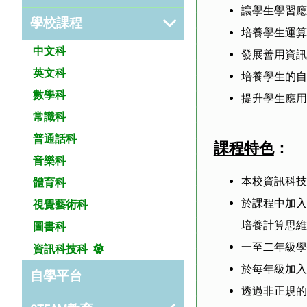
讓學生學習應
學校課程
培養學生運算
中文科
發展善用資訊
英文科
培養學生的自
數學科
提升學生應用
常識科
普通話科
課程特色
：
音樂科
本校資訊科
體育科
於課程中加入編
視覺藝術科
培養計算思
圖書科
一至二年級
資訊科技科
於每年級加
自學平台
透過非正規