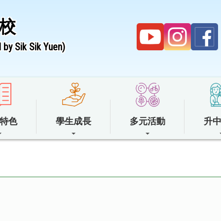
校
by Sik Sik Yuen)
特色
學生成長
多元活動
升