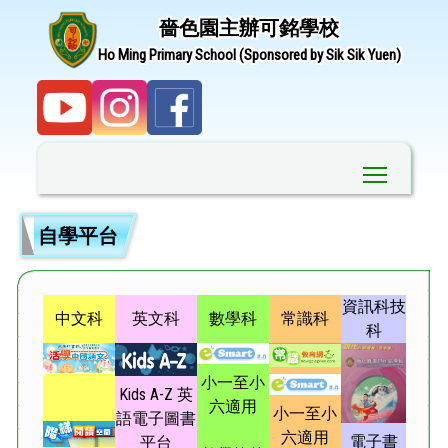
嗇色園主辦可銘學校
Ho Ming Primary School (Sponsored by Sik Sik Yuen)
Toggle ma
自學平台
資訊科技
中文科
英文科
數學科
常識科
科
小一至小
Kids A-Z 英
六適用
小一至小
語電子圖書
六適用
電子書
平台