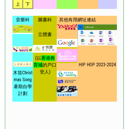
上
下
音樂科
圖書科
其他有用網址連結
立體書
(
以
香港教
HIP HOP 2023-2024
育城
的戶口
登人
)
木笛Christ
mas Song
暑期自學
計劃