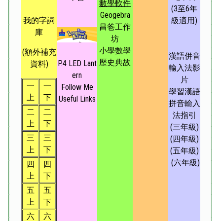
數學軟件
(3至6年
Geogebra
級適用)
我的字詞
昌爸工作
庫
坊
小學數學
(額外補充
漢語併音
歷史典故
P.4 LED Lant
資料)
輸入法影
ern
片
一
一
Follow Me
學習漢語
上
下
Useful Links
拼音輸入
二
二
法指引
上
下
(
三年級
)
三
三
(
四年級
)​
上
下
(
五年級
)​
(
六年級
)
四
四
上
下
五
五
上
下
六
六