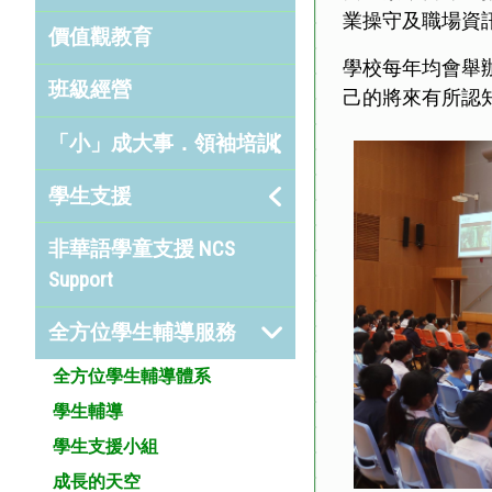
業操守及職場資
價值觀教育
學校每年均會舉辦
班級經營
己的將來有所認
「小」成大事．領袖培訓
學生支援
非華語學童支援 NCS
Support
全方位學生輔導服務
全方位學生輔導體系
學生輔導
學生支援小組
成長的天空