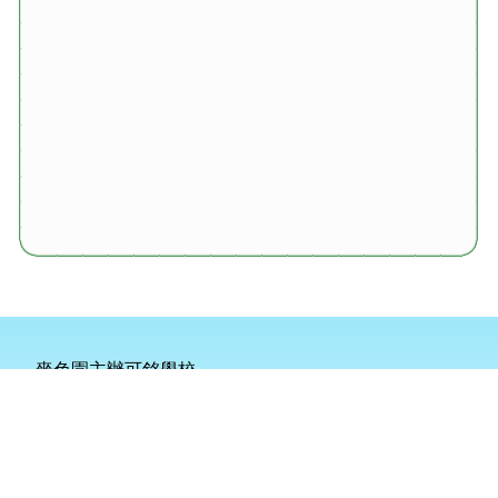
嗇色園主辦可銘學校
地址：
新界天水圍天柏路2號
電話：
2445 0101
傳真：
2445 9247
電郵：
info@homing.edu.hk