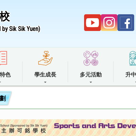
校
by Sik Sik Yuen)
特色
學生成長
多元活動
升
劃