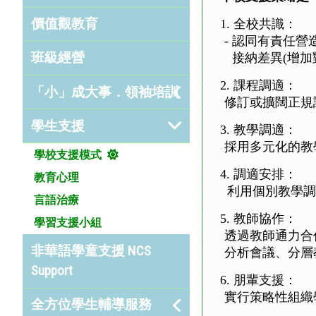
價值觀教育
1. 全校共識：
- 認同有責任
班級經營
- 接納差異(增
2.
課程調適
：
「小」成大事．領袖培訓
修訂或擴闊正規
學生支援
3. 教學調適：
採用多元化的教
學校支援模式
4. 調適安排：
教育心理
利用個別
教學調
言語治療
5. 教師協作：
學習支援小組
透過教師通力合
非華語學童支援 NCS
分析會議、分層
Support
6. 朋輩支援：
實行策略性組織
全方位學生輔導服務