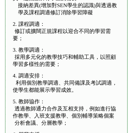
- 接納差異(增加對SEN學生的認識)與透過教
學及課程調適修訂消除學習障礙
2.
課程調適
：
修訂或擴闊正規課程以迎合不同的學習需
要；
3. 教學調適：
採用多元化的教學技巧和輔助工具，以照顧
學習多樣性的需要；
4. 調適安排：
利用個別
教學調適、共同備課
及考試調適
，
使學生都能展示學習成效。
5. 教師協作：
透過教師通力合作及互相支持，例如進行協
作教學、入班支援教學、個別輔導策略個案
分析會議、分層教學；