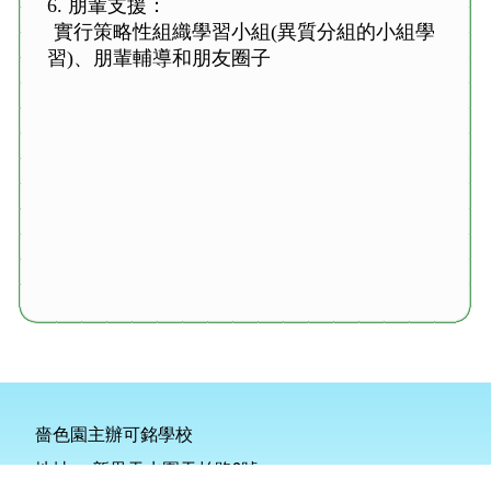
6. 朋輩支援：
實行策略性組織學習小組(異質分組的小組學
習)、朋輩輔導和朋友圈子
嗇色園主辦可銘學校
地址：
新界天水圍天柏路2號