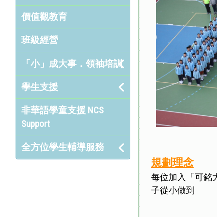
價值觀教育
班級經營
「小」成大事．領袖培訓
學生支援
非華語學童支援 NCS
Support
全方位學生輔導服務
規劃理念
每位加入「可銘
子從小做到