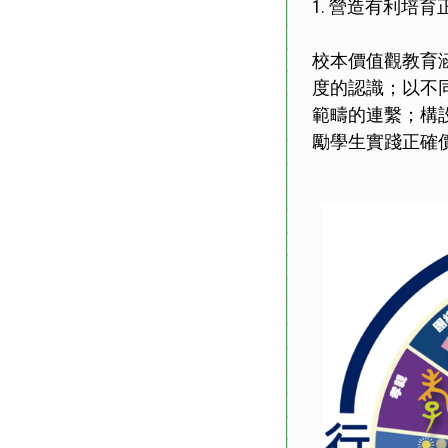
1. 營造有利培
校本價值觀教育
度的認識；以不
範疇的連繫；構
勵學生實踐正確