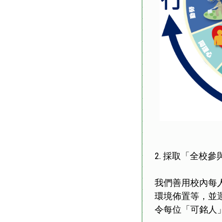
2. 採取「全校
我們善用校內每
環境佈置等，並
令每位「可銘人