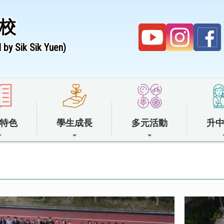
校
by Sik Sik Yuen)
特色
學生成長
多元活動
升