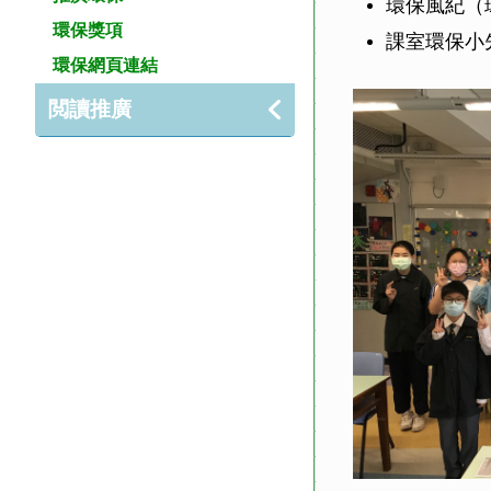
環保風紀（
環保獎項
課室環保小
環保網頁連結
閲讀推廣