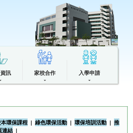
中資訊
家校合作
入學申請
校本環保課程
|
綠色環保活動
|
環保培訓活動
|
推
頁連結
|