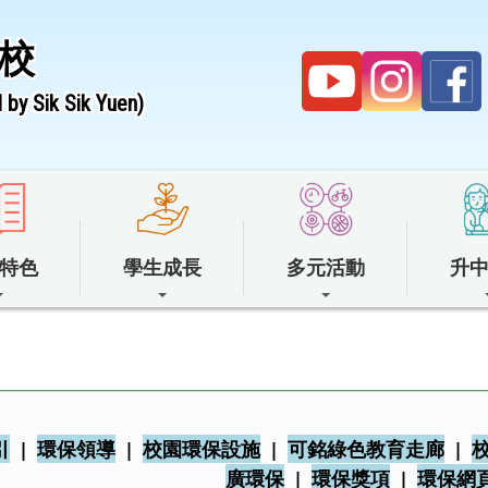
校
by Sik Sik Yuen)
特色
學生成長
多元活動
升
引
|
環保領導
|
校園環保設施
|
可銘綠色教育走廊
|
廣環保
|
環保獎項
|
環保網