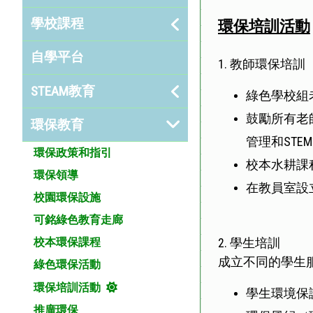
學校課程
環保培訓活動
自學平台
1. 教師環保培訓
STEAM教育
綠色學校組
鼓勵所有老
環保教育
管理和STE
環保政策和指引
校本水耕課
環保領導
在教員室設
校園環保設施
可銘綠色教育走廊
2. 學生培訓
校本環保課程
成立不同的學生
綠色環保活動
環保培訓活動
學生環境保
推廣環保