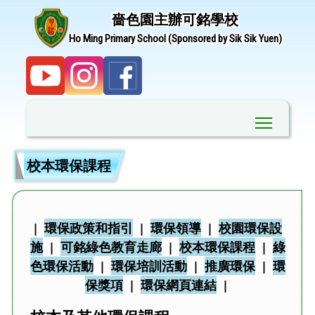
嗇色園主辦可銘學校
Ho Ming Primary School (Sponsored by Sik Sik Yuen)
Toggle ma
校本環保課程
|
環保政策和指引
|
環保領導
|
校園環保設
施
|
可銘綠色教育走廊
|
校本環保課程
|
綠
色環保活動
|
環保培訓活動
|
推廣環保
|
環
保獎項
|
環保網頁連結
|