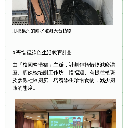
用收集到的雨水灌溉天台植物
4.齊惜福綠色生活教育計劃
由「校園齊惜福」主辦，計劃包括惜物減廢講
座、廚餘機培訓工作坊、惜福週、有機種植班
及參觀社區廚房，培養學生珍惜食物，減少廚
餘的態度。