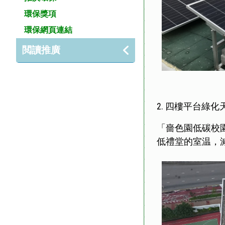
環保獎項
環保網頁連結
閲讀推廣
2. 四樓平台綠化
「嗇色園低碳校
低禮堂的室温，