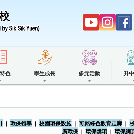
校
by Sik Sik Yuen)
特色
學生成長
多元活動
升
引
|
環保領導
|
校園環保設施
|
可銘綠色教育走廊
|
廣環保
|
環保獎項
|
環保網