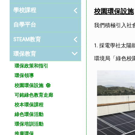
學校課程
校園環保設施
自學平台
我們積極引入社
STEAM教育
1. 採電學社太
環保教育
環境局「綠色校園
環保政策和指引
環保領導
校園環保設施
可銘綠色教育走廊
校本環保課程
綠色環保活動
環保培訓活動
推廣環保