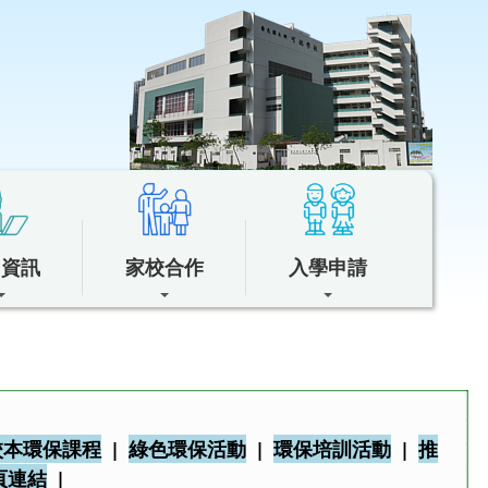
中資訊
家校合作
入學申請
校本環保課程
|
綠色環保活動
|
環保培訓活動
|
推
頁連結
|