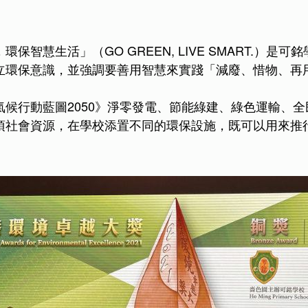
環保智慧生活」（GO GREEN, LIVE SMART.
立環保意識，並強調要善用智慧來實踐「減廢、惜物、再
！
氣候行動藍圖2050》淨零發電、節能綠建、綠色運輸、
項社會資源，在學校添置不同的環保設施，既可以用來推