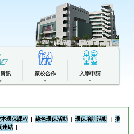
中資訊
家校合作
入學申請
校本環保課程
|
綠色環保活動
|
環保培訓活動
|
推
頁連結
|