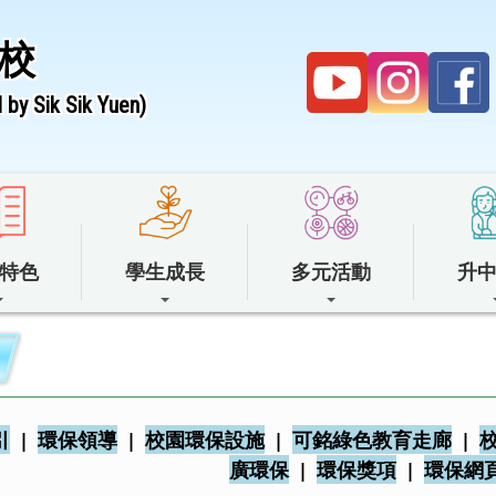
校
by Sik Sik Yuen)
特色
學生成長
多元活動
升
引
|
環保領導
|
校園環保設施
|
可銘綠色教育走廊
|
廣環保
|
環保獎項
|
環保網