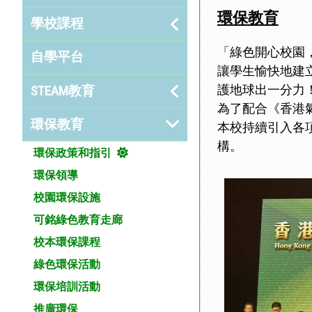
環保教育
學校課程
「綠色開心校園，
自學平台
讓學生愉快地建
護地球出一分力
STEAM教育
為了配合《香港
環保教育
本校持續引入各
構。
環保政策和指引
環保領導
校園環保設施
可銘綠色教育走廊
校本環保課程
綠色環保活動
環保培訓活動
推廣環保