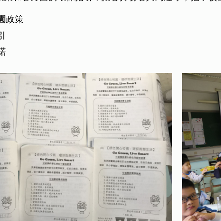
園政策
引
諾