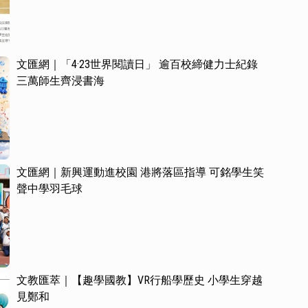
文匯網｜「4·23世界閱讀日」 逾百校締健力士紀錄
三萬師生齊浸書海
文匯網｜新興運動進校園 港將落區指導 可銘學生笑
聲中學羽毛球
文教匯萃｜【趣學國教】VR行船學歷史 小學生穿越
見鄭和