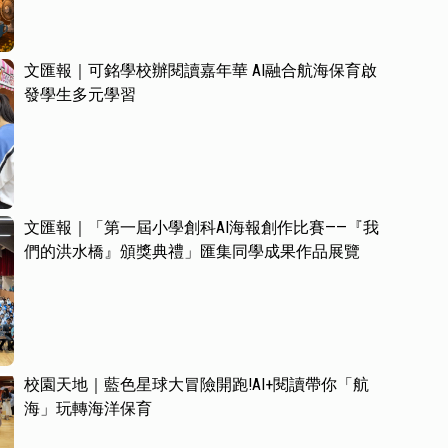
文匯報｜可銘學校辦閱讀嘉年華 AI融合航海保育啟
發學生多元學習
文匯報｜「第一屆小學創科AI海報創作比賽——『我
們的洪水橋』頒獎典禮」匯集同學成果作品展覽
校園天地｜藍色星球大冒險開跑!AI+閱讀帶你「航
海」玩轉海洋保育