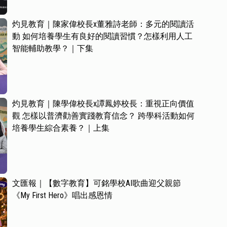
灼見教育｜陳家偉校長x董雅詩老師：多元的閱讀活
動 如何培養學生有良好的閱讀習慣？怎樣利用人工
智能輔助教學？｜下集
灼見教育｜陳學偉校長x譚鳳婷校長：重視正向價值
觀 怎樣以普濟勸善實踐教育信念？ 跨學科活動如何
培養學生綜合素養？｜上集
文匯報｜【數字教育】可銘學校AI歌曲迎父親節
《My First Hero》唱出感恩情