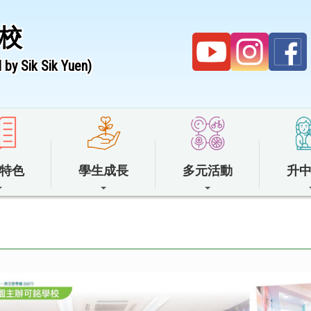
校
by Sik Sik Yuen)
特色
學生成長
多元活動
升