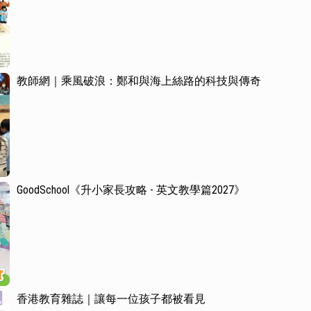
教師網｜乘風破浪：鄭和與海上絲路的科技與傳奇
GoodSchool《升小家長攻略 - 英文教學篇2027》
香港教育雜誌｜讓每一位孩子都被看見