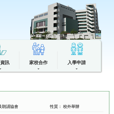
中資訊
家校合作
入學申請
及朗誦協會
性質： 校外舉辦