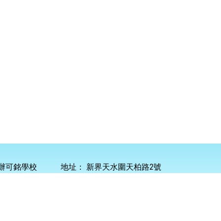
辦可銘學校
地址：
新界天水圍天柏路2號
45 0101
傳真：
2445 9247
電郵：
info@homing.edu.hk