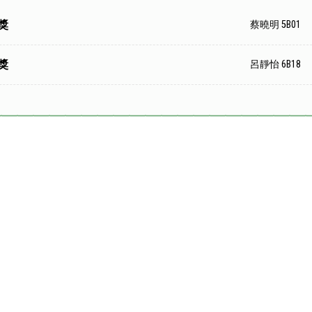
獎
蔡曉明 5B01
獎
呂靜怡 6B18