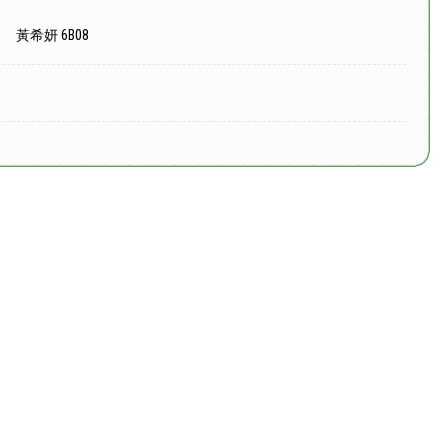
黃希妍 6B08