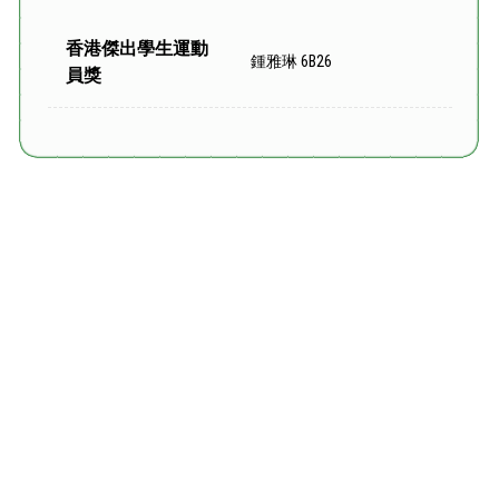
香港傑出學生運動
鍾雅琳 6B26
員獎