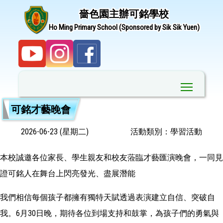
嗇色園主辦可銘學校
Ho Ming Primary School (Sponsored by Sik Sik Yuen)
Toggle ma
可銘才藝晚會
2026-06-23 (星期二)
活動類別：學習活動
本校誠邀各位家長、學生親友和校友蒞臨才藝匯演晚會，一同見
證可銘人在舞台上閃亮發光、盡展潛能
我們相信每個孩子都擁有獨特天賦透過表演建立自信、突破自
我。6月30日晚，期待各位到場支持和鼓掌，為孩子們的勇氣與