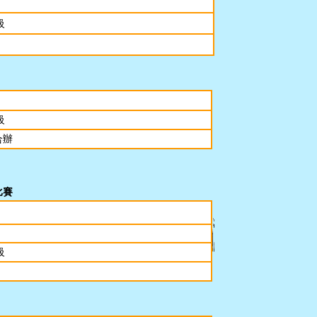
級
級
合辦
比賽
級