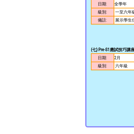
日期:
全學年
級別:
一至六年
備註:
展示學生
(
七
)
Pre-S1應試技巧講
日期:
2月
級別:
六年級