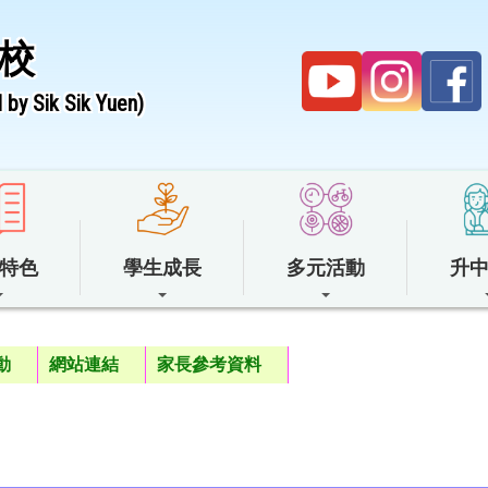
校
by Sik Sik Yuen)
特色
學生成長
多元活動
升
動
網站連結
家長參考資料