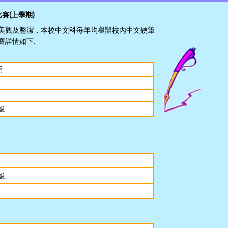
賽(上學期)
美觀及整潔，本校中文科每年均舉辦校內中文硬筆
賽詳情如下:
11月
級
級
園