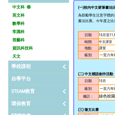
中文科
(一)校內中文硬筆書法比
英文科
為鼓勵學生注意字體的
書法比賽。今年度之比
數學科
常識科
日期:
10月至
視藝科
時間:
中文課堂
資訊科技科
地點:
課室
級別:
一至六年
天文
學校課程
(二) 中文標語創作活動
自學平台
日期:
10月
級別:
一至六年
STEAM教育
綠色校
備註：
環保教育
(三) 徵文比賽