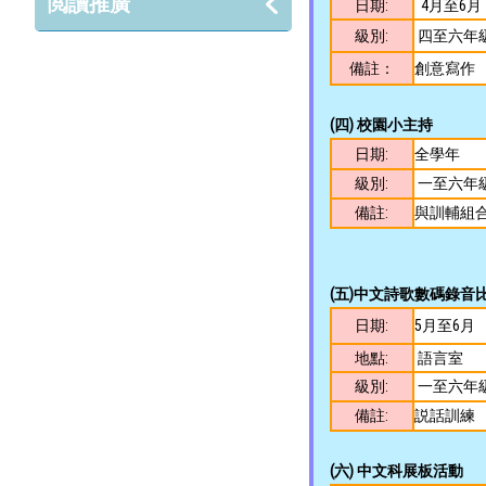
閲讀推廣
日期:
4月至6月
級別:
四至六年
備註：
創意寫作
(四)
校園小主持
日期:
全學年
級別:
一至六年
備註:
與訓輔組
(五)中文詩歌數碼錄音
日期:
5月至6月
地點:
語言室
級別:
一至六年
備註:
説話訓練
(六)
中文科展板活動