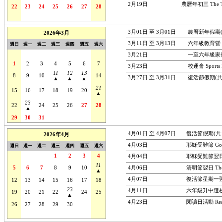
2月19日
農曆年初三 The Thi
22
23
24
25
26
27
28
1
2
3
4
5
6
7
3月01日 至 3月01日
農曆新年假期(共16日
2026年3月
3月11日 至 3月13日
六年級教育營 Gra
週日
週一
週二
週三
週四
週五
週六
22
23
24
25
26
27
28
3月21日
一至六年級家長日 P
1
2
3
4
5
6
7
3月23日
校運會 Sports 
11
12
13
8
9
10
14
3月27日 至 3月31日
復活節假期(共12日) 
▲
▲
▲
21
15
16
17
18
19
20
▲
23
22
24
25
26
27
28
▲
29
30
31
1
2
3
4
4月01日 至 4月07日
復活節假期(共12日) 
2026年4月
4月03日
耶穌受難節 Good
週日
週一
週二
週三
週四
週五
週六
29
30
31
1
2
3
4
4月04日
耶穌受難節翌日 The
11
5
6
7
8
9
10
4月06日
清明節翌日 The da
▲
4月07日
復活節星期一翌日The
12
13
14
15
16
17
18
23
4月11日
六年級升中選校家長會 P
19
20
21
22
24
25
▲
4月23日
閱讀日活動 Read
26
27
28
29
30
1
2
3
4
5
6
7
8
9