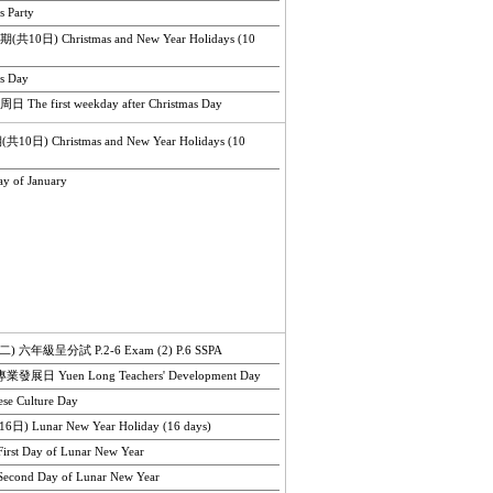
 Party
日) Christmas and New Year Holidays (10
s Day
e first weekday after Christmas Day
) Christmas and New Year Holidays (10
y of January
六年級呈分試 P.2-6 Exam (2) P.6 SSPA
 Yuen Long Teachers' Development Day
 Culture Day
Lunar New Year Holiday (16 days)
t Day of Lunar New Year
ond Day of Lunar New Year