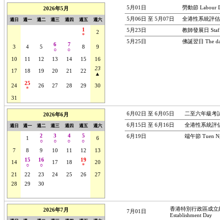
5月01日
勞動節 Labour 
2026年5月
5月06日 至 5月07日
全港性系統評估口試 (
週日
週一
週二
週三
週四
週五
週六
1
5月23日
教師發展日 Staff 
26
27
28
29
30
2
*
5月25日
佛誕翌日 The day f
6
7
3
4
5
8
9
○
○
10
11
12
13
14
15
16
23
17
18
19
20
21
22
▲
25
24
26
27
28
29
30
*
31
1
2
3
4
5
6
6月02日 至 6月05日
二至六年級考試(三)
2026年6月
6月15日 至 6月16日
全港性系統評估筆試(
週日
週一
週二
週三
週四
週五
週六
2
3
4
5
6月19日
端午節 Tuen Ng 
31
1
6
○
○
○
○
7
8
9
10
11
12
13
15
16
19
14
17
18
20
○
○
*
21
22
23
24
25
26
27
28
29
30
1
2
3
4
5
6
7
8
9
10
11
香港特別行政區成立紀念日 Ho
2026年7月
7月01日
Establishment Day