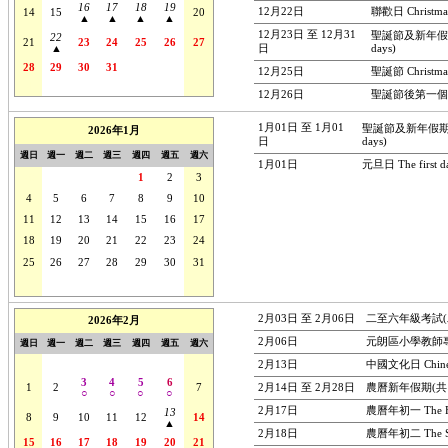
16
17
18
19
12月22日
聯歡日 Christmas
14
15
20
▲
▲
▲
▲
12月23日 至 12月31
聖誕節及新年假期(共10
22
21
23
24
25
26
27
▲
日
days)
28
29
30
31
1
2
3
12月25日
聖誕節 Christma
4
5
6
7
8
9
10
12月26日
聖誕節後第一個周日 Th
1月01日 至 1月01
聖誕節及新年假期(共10日
2026年1月
日
days)
週日
週一
週二
週三
週四
週五
週六
1月01日
元旦日 The first da
28
29
30
31
1
2
3
4
5
6
7
8
9
10
11
12
13
14
15
16
17
18
19
20
21
22
23
24
25
26
27
28
29
30
31
1
2
3
4
5
6
7
2月03日 至 2月06日
二至六年級考試(二) 
2026年2月
2月06日
元朗區小學教師專業發展日
週日
週一
週二
週三
週四
週五
週六
25
26
27
28
29
30
31
2月13日
中國文化日 Chinese
3
4
5
6
1
2
7
2月14日 至 2月28日
農曆新年假期(共16日) 
○
○
○
○
2月17日
農曆年初一 The Firs
13
8
9
10
11
12
14
▲
2月18日
農曆年初二 The Sec
15
16
17
18
19
20
21