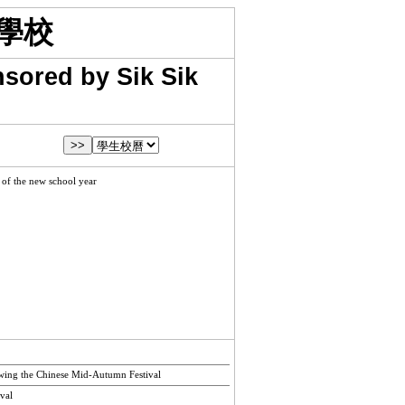
學校
sored by Sik Sik
 the new school year
g the Chinese Mid-Autumn Festival
val