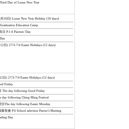
rd Day of Lunar New Year
) Lunar New Year Holiday (16 days)
duation Education Camp
.1-6 Parents’ Day
Day
27/3-7/4 Easter Holidays (12 days)
27/3-7/4 Easter Holidays (12 days)
 Friday
 day following Good Friday
y following Ching Ming Festival
 day following Easter Monday
.6 School selection Parent’s Meeting
ing Day