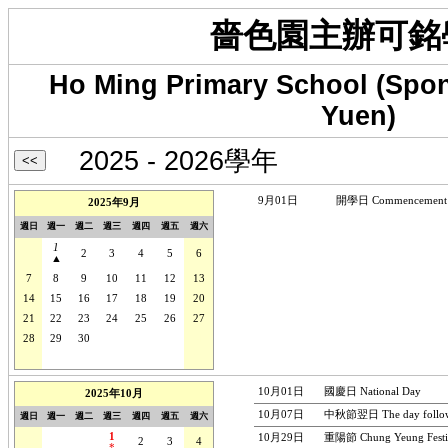
嗇色園主辦可銘
Ho Ming Primary School (Spon
Yuen)
2025 - 2026學年
9月01日
開學日 Commencement of
2025年9月
週日
週一
週二
週三
週四
週五
週六
1
31
2
3
4
5
6
▲
7
8
9
10
11
12
13
14
15
16
17
18
19
20
21
22
23
24
25
26
27
28
29
30
1
2
3
4
5
6
7
8
9
10
11
10月01日
國慶日 National Day
2025年10月
10月07日
中秋節翌日 The day followin
週日
週一
週二
週三
週四
週五
週六
1
10月29日
重陽節 Chung Yeung Festi
28
29
30
2
3
4
*