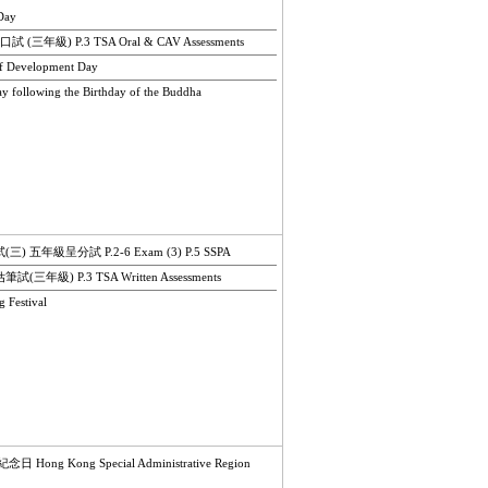
Day
三年級) P.3 TSA Oral & CAV Assessments
Development Day
ollowing the Birthday of the Buddha
 五年級呈分試 P.2-6 Exam (3) P.5 SSPA
三年級) P.3 TSA Written Assessments
Festival
ng Kong Special Administrative Region