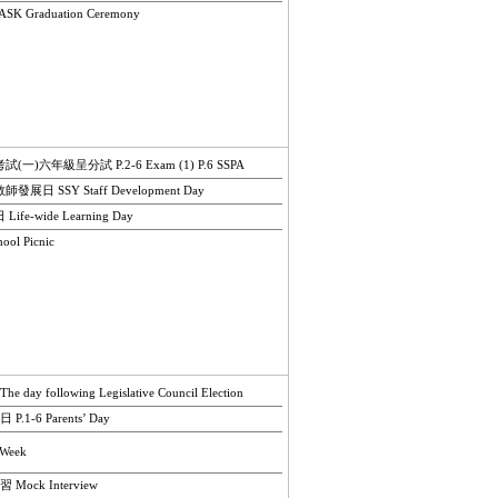
 Graduation Ceremony
一)六年級呈分試 P.2-6 Exam (1) P.6 SSPA
展日 SSY Staff Development Day
fe-wide Learning Day
ol Picnic
y following Legislative Council Election
1-6 Parents’ Day
 Week
ock Interview