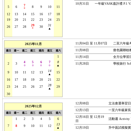
10月31日
一年級VASK嘉許禮 P.1 VASK
7
5
6
8
9
10
11
*
12
13
14
15
16
17
18
19
20
21
22
23
24
25
29
31
26
27
28
30
1
*
▲
2
3
4
5
6
7
8
11月04日 至 11月07日
二至六年級考試(
2025年11月
11月08日
嗇色園聯校教師發
週日
週一
週二
週三
週四
週五
週六
26
27
28
29
30
31
1
11月14日
全方位學習日 Li
4
5
6
7
8
2
3
11月28日
學校旅行 Scho
○
○
○
○
▲
14
9
10
11
12
13
15
▲
16
17
18
19
20
21
22
28
23
24
25
26
27
29
▲
30
1
2
3
4
5
6
12月08日
立法會選舉翌日The da
2025年12月
12月13日
一至六年級家長日 P.
週日
週一
週二
週三
週四
週五
週六
12月16日 至 12月19
30
1
2
3
4
5
6
活動週 Activity
日
13
7
8
9
10
11
12
▲
12月19日
升中面試模擬實習 M