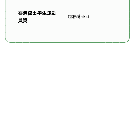
香港傑出學生運動
鍾雅琳 6B26
員獎